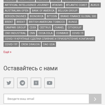
ARTIFICIAL INTELLIGENCE JOURNEY
ATACMS
ATLANTIC COAST
AUKUS
AUSTRALIAN OPEN
BANK OF AMERICA
BELUGA GROUP
BERGEN ENGINES
BIONORICA
BITCOIN
BRAND FINANCE GLOBAL 500
BRENT
BREXIT
BRITISH AMERICAN TOBACCO
BUNGE
CAMPARI GROUP
CDEK
CEETRUS
CHANEL
CITIGROUP
CNH INDUSTRIAL
CNN
COCA-COLA
COINBASE
COVID-19
COVID-19 КРУПНЫЕ СДЕЛКИ СЛИЯНИЕ И ПРИОБРЕТЕНИЕ КОМПАНИЙ
COVID-19?
CREW DRAGON
DAO GDA
Ещё
Оставайтесь с нами