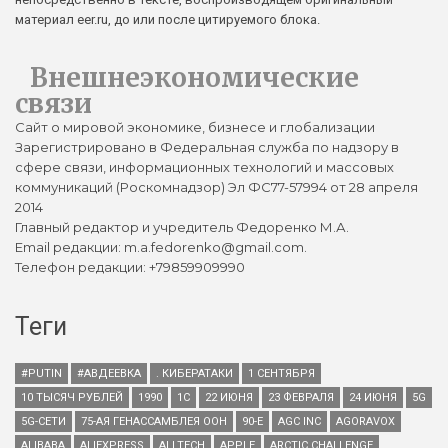
материал eer.ru, до или после цитируемого блока.
Внешнеэкономические
связи
Сайт о мировой экономике, бизнесе и глобализации
Зарегистрировано в Федеральная служба по надзору в
сфере связи, информационных технологий и массовых
коммуникаций (Роскомнадзор) Эл ФС77-57994 от 28 апреля
2014
Главный редактор и учредитель Федоренко М.А.
Email редакции: m.a.fedorenko@gmail.com.
Телефон редакции: +79859909990
Теги
#PUTIN
#АВДЕЕВКА
. КИБЕРАТАКИ
1 СЕНТЯБРЯ
10 ТЫСЯЧ РУБЛЕЙ
1990
1С
22 ИЮНЯ
23 ФЕВРАЛЯ
24 ИЮНЯ
5G
5G-СЕТИ
75-АЯ ГЕНАССАМБЛЕЯ ООН
90-Е
AGC INC
AGORAVOX
ALIBABA
ALIEXPRESS
ALLTECH
APPLE
ARCTIC CHALLENGE