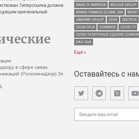
имствован. Гиперссылка должна
BANK OF AMERICA
BELUGA GROUP
зводящем оригинальный
BRAND FINANCE GLOBAL 500
BRENT
CAMPARI GROUP
CDEK
CEETRUS
COCA-COLA
COINBASE
COVID-19
ические
COVID-19 КРУПНЫЕ СДЕЛКИ СЛИЯН
DAO GDA
Ещё
зации
дзору в сфере связи,
Оставайтесь с на
никаций (Роскомнадзор) Эл
А.