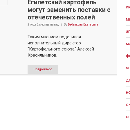
Египетский картофель
и
могут заменить поставки с
отечественных полей
м
2 года 2 месяца
назад
By
Бабенкова Екатерина
а
Таким мнением поделился
исполнительный директор
м
"Картофельного союза" Алексей
Красильников.
ф
я
Подробнее
д
н
о
с