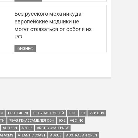
Без русского меха никуда:
европейские модники не
могут отказаться от соболя из
РФ
БИЗНЕС
КИ
1 СЕНТЯБРЯ
10 ТЫСЯЧ РУБЛЕЙ
1990
1С
22 ИЮНЯ
ЕТИ
75-АЯ ГЕНАССАМБЛЕЯ ООН
90-Е
AGC INC
ALLTECH
APPLE
ARCTIC CHALLENGE
ATACMS
ATLANTIC COAST
AUKUS
AUSTRALIAN OPEN