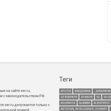
Теги
е на сайте eer.ru,
#PUTIN
#АВДЕЕВКА
. КИБЕРАТА
и с законодательством РФ.
23 ФЕВРАЛЯ
24 ИЮНЯ
5G
5G-С
AGORAVOX
ALIBABA
ALIEXPRESS
е eer.ru допускается только с
ARTIFICIAL INTELLIGENCE JOURNEY
зательной прямой