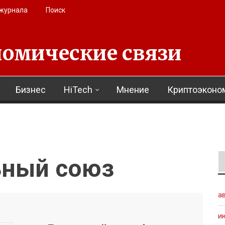
 журнала
Поиск
омические связи
Бизнес
HiTech
Мнение
Криптоэконо
ьный союз
а
и