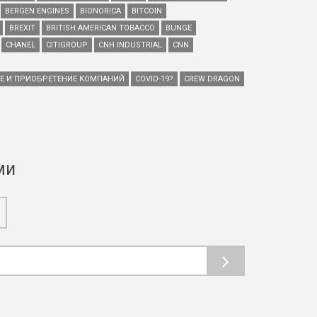
BERGEN ENGINES
BIONORICA
BITCOIN
BREXIT
BRITISH AMERICAN TOBACCO
BUNGE
CHANEL
CITIGROUP
CNH INDUSTRIAL
CNN
ИЕ И ПРИОБРЕТЕНИЕ КОМПАНИЙ
COVID-19?
CREW DRAGON
ми