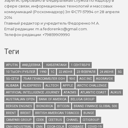
Зарегистрировано в Федеральная служба по надзору в
сфере связи, информационных технологий и массовых
коммуникаций (Роскомнадзор) Эл ФС77-57994 от 28 апреля
2014
Главный редактор и учредитель Федоренко М.А.
Email редакции: m.a.fedorenko@gmail.com.
Телефон редакции: +79859909990
Теги
#PUTIN
#АВДЕЕВКА
. КИБЕРАТАКИ
1 СЕНТЯБРЯ
10 ТЫСЯЧ РУБЛЕЙ
1990
1С
22 ИЮНЯ
23 ФЕВРАЛЯ
24 ИЮНЯ
5G
5G-СЕТИ
75-АЯ ГЕНАССАМБЛЕЯ ООН
90-Е
AGC INC
AGORAVOX
ALIBABA
ALIEXPRESS
ALLTECH
APPLE
ARCTIC CHALLENGE
ARTIFICIAL INTELLIGENCE JOURNEY
ATACMS
ATLANTIC COAST
AUKUS
AUSTRALIAN OPEN
BANK OF AMERICA
BELUGA GROUP
BERGEN ENGINES
BIONORICA
BITCOIN
BRAND FINANCE GLOBAL 500
BRENT
BREXIT
BRITISH AMERICAN TOBACCO
BUNGE
CAMPARI GROUP
CDEK
CEETRUS
CHANEL
CITIGROUP
CNH INDUSTRIAL
CNN
COCA-COLA
COINBASE
COVID-19