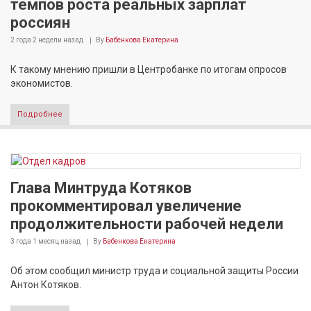
темпов роста реальных зарплат
россиян
2 года 2 недели
назад
By
Бабенкова Екатерина
К такому мнению пришли в Центробанке по итогам опросов
экономистов.
Подробнее
Глава Минтруда Котяков
прокомментировал увеличение
продолжительности рабочей недели
3 года 1 месяц
назад
By
Бабенкова Екатерина
Об этом сообщил министр труда и социальной защиты России
Антон Котяков.