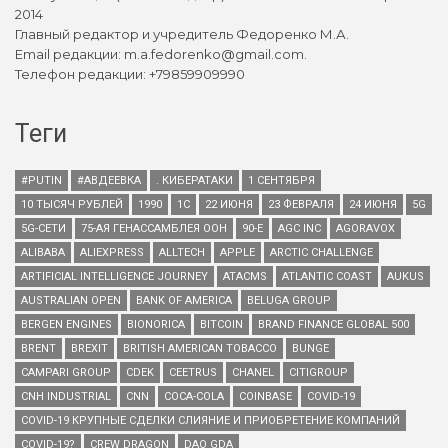
2014
Главный редактор и учредитель Федоренко М.А.
Email редакции: m.a.fedorenko@gmail.com.
Телефон редакции: +79859909990
Теги
#PUTIN
#АВДЕЕВКА
. КИБЕРАТАКИ
1 СЕНТЯБРЯ
10 ТЫСЯЧ РУБЛЕЙ
1990
1С
22 ИЮНЯ
23 ФЕВРАЛЯ
24 ИЮНЯ
5G
5G-СЕТИ
75-АЯ ГЕНАССАМБЛЕЯ ООН
90-Е
AGC INC
AGORAVOX
ALIBABA
ALIEXPRESS
ALLTECH
APPLE
ARCTIC CHALLENGE
ARTIFICIAL INTELLIGENCE JOURNEY
ATACMS
ATLANTIC COAST
AUKUS
AUSTRALIAN OPEN
BANK OF AMERICA
BELUGA GROUP
BERGEN ENGINES
BIONORICA
BITCOIN
BRAND FINANCE GLOBAL 500
BRENT
BREXIT
BRITISH AMERICAN TOBACCO
BUNGE
CAMPARI GROUP
CDEK
CEETRUS
CHANEL
CITIGROUP
CNH INDUSTRIAL
CNN
COCA-COLA
COINBASE
COVID-19
COVID-19 КРУПНЫЕ СДЕЛКИ СЛИЯНИЕ И ПРИОБРЕТЕНИЕ КОМПАНИЙ
COVID-19?
CREW DRAGON
DAO GDA