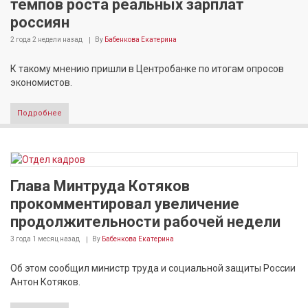
темпов роста реальных зарплат
россиян
2 года 2 недели
назад
By
Бабенкова Екатерина
К такому мнению пришли в Центробанке по итогам опросов
экономистов.
Подробнее
Глава Минтруда Котяков
прокомментировал увеличение
продолжительности рабочей недели
3 года 1 месяц
назад
By
Бабенкова Екатерина
Об этом сообщил министр труда и социальной защиты России
Антон Котяков.