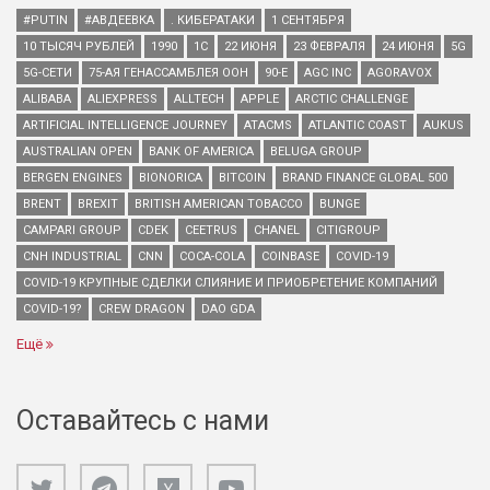
#PUTIN
#АВДЕЕВКА
. КИБЕРАТАКИ
1 СЕНТЯБРЯ
10 ТЫСЯЧ РУБЛЕЙ
1990
1С
22 ИЮНЯ
23 ФЕВРАЛЯ
24 ИЮНЯ
5G
5G-СЕТИ
75-АЯ ГЕНАССАМБЛЕЯ ООН
90-Е
AGC INC
AGORAVOX
ALIBABA
ALIEXPRESS
ALLTECH
APPLE
ARCTIC CHALLENGE
ARTIFICIAL INTELLIGENCE JOURNEY
ATACMS
ATLANTIC COAST
AUKUS
AUSTRALIAN OPEN
BANK OF AMERICA
BELUGA GROUP
BERGEN ENGINES
BIONORICA
BITCOIN
BRAND FINANCE GLOBAL 500
BRENT
BREXIT
BRITISH AMERICAN TOBACCO
BUNGE
CAMPARI GROUP
CDEK
CEETRUS
CHANEL
CITIGROUP
CNH INDUSTRIAL
CNN
COCA-COLA
COINBASE
COVID-19
COVID-19 КРУПНЫЕ СДЕЛКИ СЛИЯНИЕ И ПРИОБРЕТЕНИЕ КОМПАНИЙ
COVID-19?
CREW DRAGON
DAO GDA
Ещё
Оставайтесь с нами