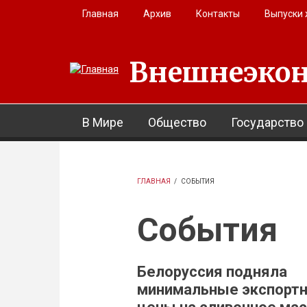
Перейти к основному содержанию
Главная
Архив
Контакты
Выпуски
Внешнеэкон
В Мире
Общество
Государство
ГЛАВНАЯ
/
СОБЫТИЯ
События
Белоруссия подняла
минимальные экспорт