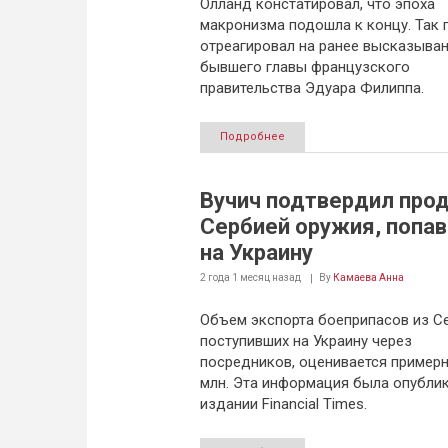
Олланд констатировал, что эпоха
макронизма подошла к концу. Так 
отреагировал на ранее высказыва
бывшего главы французского
правительства Эдуара Филиппа.
Подробнее
Вучич подтвердил про
Сербией оружия, попа
на Украину
2 года 1 месяц
назад
By
Камаева Анна
Объем экспорта боеприпасов из Се
поступивших на Украину через
посредников, оценивается примерн
млн. Эта информация была опубли
издании Financial Times.