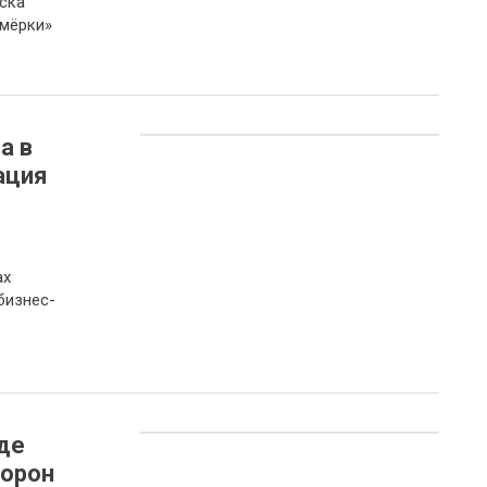
ска
емёрки»
а в
ация
ах
бизнес-
де
торон