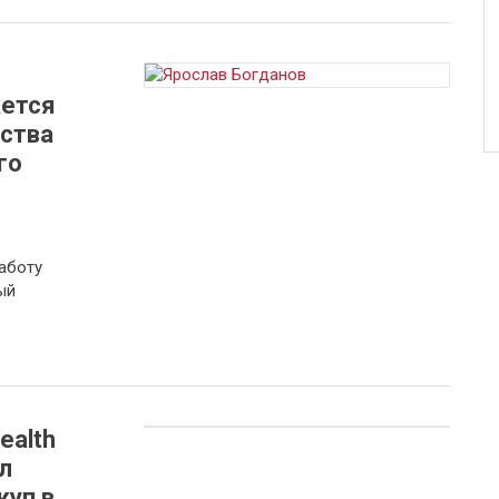
ется
ества
го
аботу
ый
ealth
л
куп в