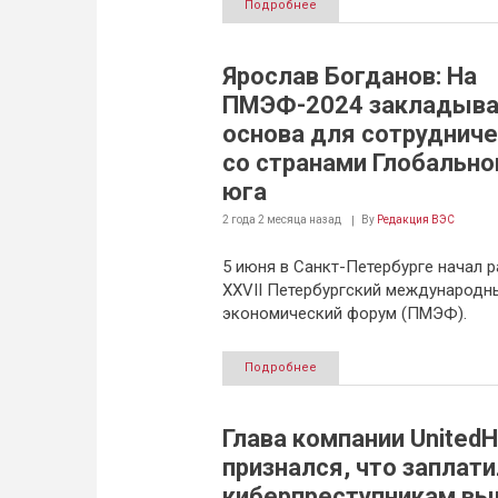
Подробнее
Ярослав Богданов: На
ПМЭФ-2024 закладыва
основа для сотруднич
со странами Глобально
юга
2 года 2 месяца
назад
By
Редакция ВЭС
5 июня в Санкт-Петербурге начал р
XXVII Петербургский международн
экономический форум (ПМЭФ).
Подробнее
Глава компании UnitedH
признался, что заплати
киберпреступникам вы