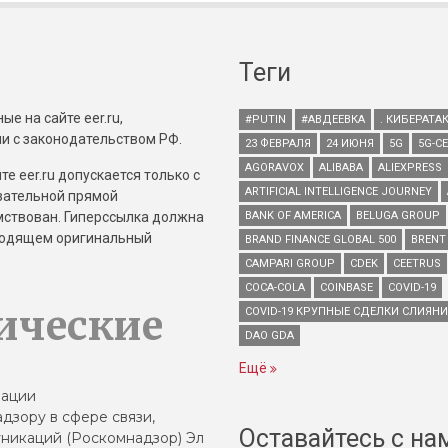
Теги
е на сайте eer.ru,
#PUTIN
#АВДЕЕВКА
. КИБЕРАТА
и с законодательством РФ.
23 ФЕВРАЛЯ
24 ИЮНЯ
5G
5G-С
AGORAVOX
ALIBABA
ALIEXPRESS
е eer.ru допускается только с
ARTIFICIAL INTELLIGENCE JOURNEY
зательной прямой
имствован. Гиперссылка должна
BANK OF AMERICA
BELUGA GROUP
зводящем оригинальный
BRAND FINANCE GLOBAL 500
BRENT
CAMPARI GROUP
CDEK
CEETRUS
COCA-COLA
COINBASE
COVID-19
ические
COVID-19 КРУПНЫЕ СДЕЛКИ СЛИЯН
DAO GDA
Ещё
зации
дзору в сфере связи,
Оставайтесь с на
никаций (Роскомнадзор) Эл