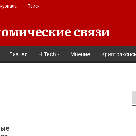
 журнала
Поиск
омические связи
Бизнес
HiTech
Мнение
Криптоэконо
ные