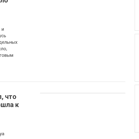
сло
 и
усь
дельных
ло,
рговым
, что
ошла к
уа