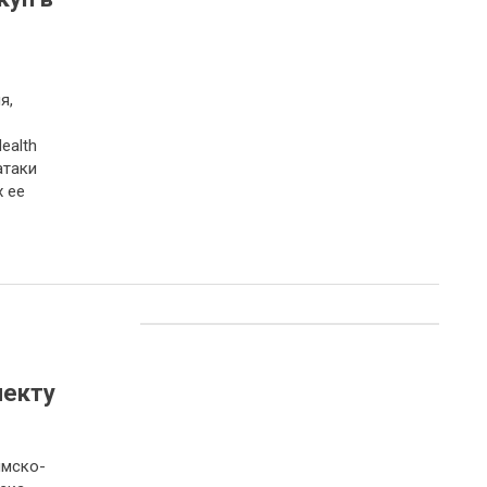
я,
ealth
атаки
 ее
лекту
имско-