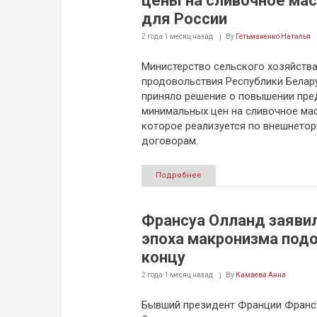
цены на сливочное ма
для России
2 года 1 месяц
назад
By
Гетьманенко Наталья
Министерство сельского хозяйства
продовольствия Республики Белар
приняло решение о повышении пре
минимальных цен на сливочное мас
которое реализуется по внешнето
договорам.
Подробнее
Франсуа Олланд заявил
эпоха макронизма под
концу
2 года 1 месяц
назад
By
Камаева Анна
Бывший президент Франции Франс