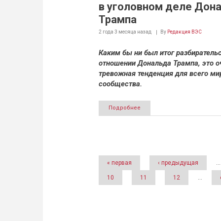
в уголовном деле Дон
Трампа
2 года 3 месяца
назад
By
Редакция ВЭС
Каким бы ни был итог разбирательс
отношении Дональда Трампа, это о
тревожная тенденция для всего ми
сообщества.
Подробнее
Страницы
« первая
‹ предыдущая
…
10
11
12
…