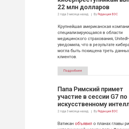
22 млн долларов
2 года 3 месяца
назад
By
Редакция ВЭС
Крупнейшая американская компани
специализирующаяся в области
медицинского страхования, UnitedH
уведомила, что в результате кибер
могла быть похищена треть данных
клиентов.
Подробнее
Папа Римский примет
участие в сессии G7 по
искусственному интел
2 года 3 месяца
назад
By
Редакция ВЭС
Ватикан
объявил
о планах главы р