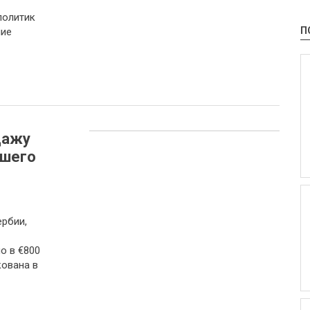
политик
П
ние
дажу
вшего
рбии,
о в €800
кована в