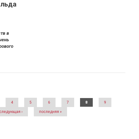
альда
тв в
чень
рового
4
5
6
7
8
9
следующая ›
последняя »