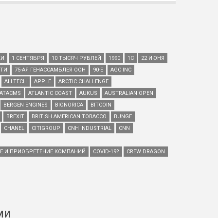
КИ
1 СЕНТЯБРЯ
10 ТЫСЯЧ РУБЛЕЙ
1990
1С
22 ИЮНЯ
ЕТИ
75-АЯ ГЕНАССАМБЛЕЯ ООН
90-Е
AGC INC
ALLTECH
APPLE
ARCTIC CHALLENGE
ATACMS
ATLANTIC COAST
AUKUS
AUSTRALIAN OPEN
BERGEN ENGINES
BIONORICA
BITCOIN
BREXIT
BRITISH AMERICAN TOBACCO
BUNGE
CHANEL
CITIGROUP
CNH INDUSTRIAL
CNN
ИЕ И ПРИОБРЕТЕНИЕ КОМПАНИЙ
COVID-19?
CREW DRAGON
ми