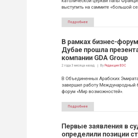
католической церкви папы Франци
выступить на саммите «большой с
Подробнее
В рамках бизнес-форум
Дубае прошла презент
компании GDA Group
2 года 3 месяца
назад
By
Редакция ВЭС
В Объединенных Арабских Эмират
завершил работу Международный 
форум «Мир возможностей».
Подробнее
Первые заявления в су
определили позиции с