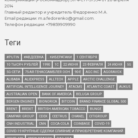
2014
Главный редактор и учредитель Федоренко М.А.
Email редакции: m.a.fedorenko@gmail.com.
Телефон редакции: +79859909990
Теги
#PUTIN
#АВДЕЕВКА
. КИБЕРАТАКИ
1 СЕНТЯБРЯ
10 ТЫСЯЧ РУБЛЕЙ
1990
1С
22 ИЮНЯ
23 ФЕВРАЛЯ
24 ИЮНЯ
5G
5G-СЕТИ
75-АЯ ГЕНАССАМБЛЕЯ ООН
90-Е
AGC INC
AGORAVOX
ALIBABA
ALIEXPRESS
ALLTECH
APPLE
ARCTIC CHALLENGE
ARTIFICIAL INTELLIGENCE JOURNEY
ATACMS
ATLANTIC COAST
AUKUS
AUSTRALIAN OPEN
BANK OF AMERICA
BELUGA GROUP
BERGEN ENGINES
BIONORICA
BITCOIN
BRAND FINANCE GLOBAL 500
BRENT
BREXIT
BRITISH AMERICAN TOBACCO
BUNGE
CAMPARI GROUP
CDEK
CEETRUS
CHANEL
CITIGROUP
CNH INDUSTRIAL
CNN
COCA-COLA
COINBASE
COVID-19
COVID-19 КРУПНЫЕ СДЕЛКИ СЛИЯНИЕ И ПРИОБРЕТЕНИЕ КОМПАНИЙ