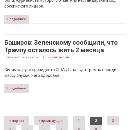
Sohu, журналисты которого отметили нестандартный ход
российского лидера.
Подробнее
Баширов: Зеленскому сообщили, что
Трампу осталось жить 2 месяца
6 месяцев 1 неделя
назад
By
Иванова Элля
Синяк на руке президента США Дональда Трампа породил
массу слухов о его здоровье.
Подробнее
Страницы
« первая
‹ предыдущая
1
2
3
4
5
6
7
8
9
…