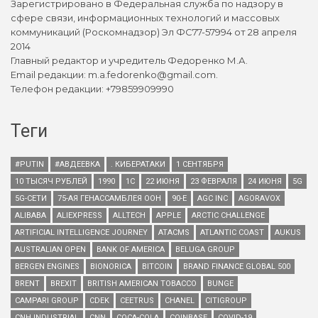
Зарегистрировано в Федеральная служба по надзору в
сфере связи, информационных технологий и массовых
коммуникаций (Роскомнадзор) Эл ФС77-57994 от 28 апреля
2014
Главный редактор и учредитель Федоренко М.А.
Email редакции: m.a.fedorenko@gmail.com.
Телефон редакции: +79859909990
Теги
#PUTIN
#АВДЕЕВКА
. КИБЕРАТАКИ
1 СЕНТЯБРЯ
10 ТЫСЯЧ РУБЛЕЙ
1990
1С
22 ИЮНЯ
23 ФЕВРАЛЯ
24 ИЮНЯ
5G
5G-СЕТИ
75-АЯ ГЕНАССАМБЛЕЯ ООН
90-Е
AGC INC
AGORAVOX
ALIBABA
ALIEXPRESS
ALLTECH
APPLE
ARCTIC CHALLENGE
ARTIFICIAL INTELLIGENCE JOURNEY
ATACMS
ATLANTIC COAST
AUKUS
AUSTRALIAN OPEN
BANK OF AMERICA
BELUGA GROUP
BERGEN ENGINES
BIONORICA
BITCOIN
BRAND FINANCE GLOBAL 500
BRENT
BREXIT
BRITISH AMERICAN TOBACCO
BUNGE
CAMPARI GROUP
CDEK
CEETRUS
CHANEL
CITIGROUP
CNH INDUSTRIAL
CNN
COCA-COLA
COINBASE
COVID-19