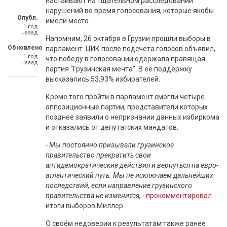
настаивают на тщательном расследовании
нарушений во время голосования, которые якобы
Опубл.
имели место.
1 год
назад
Напомним, 26 октября в Грузии прошли выборы в
Обновлено
парламент. ЦИК после подсчёта голосов объявил,
1 год
что победу в голосовании одержала правящая
назад
партия “Грузинская мечта”. В её поддержку
высказались 53,93% избирателей.
Кроме того пройти в парламент смогли четыре
оппозиционные партии, представители которых
позднее заявили о непризнании данных избиркома
и отказались от депутатских мандатов.
- Мы постоянно призывали грузинское
правительство прекратить свои
антидемократические действия и вернуться на евро-
атлантический путь. Мы не исключаем дальнейших
последствий, если направление грузинского
правительства не изменится, -
прокомментировал
итоги выборов Миллер.
О своём недоверии к результатам также ранее