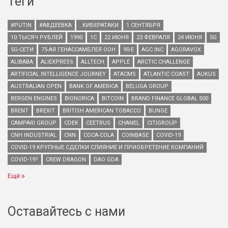
Теги
#PUTIN
#АВДЕЕВКА
. КИБЕРАТАКИ
1 СЕНТЯБРЯ
10 ТЫСЯЧ РУБЛЕЙ
1990
1С
22 ИЮНЯ
23 ФЕВРАЛЯ
24 ИЮНЯ
5G
5G-СЕТИ
75-АЯ ГЕНАССАМБЛЕЯ ООН
90-Е
AGC INC
AGORAVOX
ALIBABA
ALIEXPRESS
ALLTECH
APPLE
ARCTIC CHALLENGE
ARTIFICIAL INTELLIGENCE JOURNEY
ATACMS
ATLANTIC COAST
AUKUS
AUSTRALIAN OPEN
BANK OF AMERICA
BELUGA GROUP
BERGEN ENGINES
BIONORICA
BITCOIN
BRAND FINANCE GLOBAL 500
BRENT
BREXIT
BRITISH AMERICAN TOBACCO
BUNGE
CAMPARI GROUP
CDEK
CEETRUS
CHANEL
CITIGROUP
CNH INDUSTRIAL
CNN
COCA-COLA
COINBASE
COVID-19
COVID-19 КРУПНЫЕ СДЕЛКИ СЛИЯНИЕ И ПРИОБРЕТЕНИЕ КОМПАНИЙ
COVID-19?
CREW DRAGON
DAO GDA
Ещё
Оставайтесь с нами