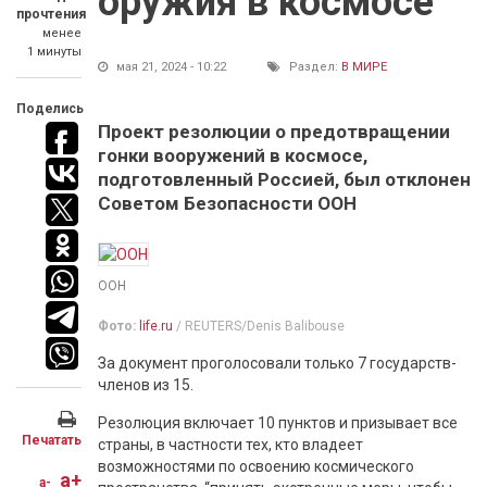
оружия в космосе
прочтения
менее
1 минуты
мая 21, 2024 - 10:22
Раздел:
В МИРЕ
Поделись
Проект резолюции о предотвращении
гонки вооружений в космосе,
подготовленный Россией, был отклонен
Советом Безопасности ООН
ООН
Фото:
life.ru
/ REUTERS/Denis Balibouse
За документ проголосовали только 7 государств-
членов из 15.
Резолюция включает 10 пунктов и призывает все
Печатать
страны, в частности тех, кто владеет
возможностями по освоению космического
a+
a-