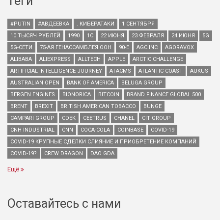
Теги
#PUTIN
#АВДЕЕВКА
. КИБЕРАТАКИ
1 СЕНТЯБРЯ
10 ТЫСЯЧ РУБЛЕЙ
1990
1С
22 ИЮНЯ
23 ФЕВРАЛЯ
24 ИЮНЯ
5G
5G-СЕТИ
75-АЯ ГЕНАССАМБЛЕЯ ООН
90-Е
AGC INC
AGORAVOX
ALIBABA
ALIEXPRESS
ALLTECH
APPLE
ARCTIC CHALLENGE
ARTIFICIAL INTELLIGENCE JOURNEY
ATACMS
ATLANTIC COAST
AUKUS
AUSTRALIAN OPEN
BANK OF AMERICA
BELUGA GROUP
BERGEN ENGINES
BIONORICA
BITCOIN
BRAND FINANCE GLOBAL 500
BRENT
BREXIT
BRITISH AMERICAN TOBACCO
BUNGE
CAMPARI GROUP
CDEK
CEETRUS
CHANEL
CITIGROUP
CNH INDUSTRIAL
CNN
COCA-COLA
COINBASE
COVID-19
COVID-19 КРУПНЫЕ СДЕЛКИ СЛИЯНИЕ И ПРИОБРЕТЕНИЕ КОМПАНИЙ
COVID-19?
CREW DRAGON
DAO GDA
Ещё
Оставайтесь с нами