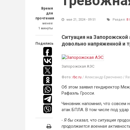
тревожна
Время
для
прочтения
мая 21, 2024 - 09:51
Раздел:
В
менее
1 минуты
Ситуация на Запорожской 
довольно напряженной и 
Поделись
Запорожская АЭС
Фото:
rbc.ru
/ Александр Ермоченко / Re
Об этом заявил гендиректор Меж
Рафаэль Гросси.
Чиновник напомнил, что совсем 
атак БПЛА. В том числе под удар
- Я бы сказал, что ситуация про
продолжается военная активность