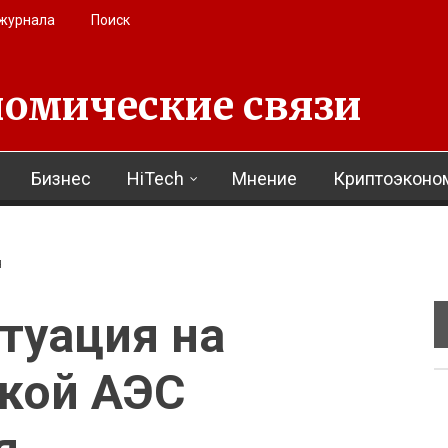
 журнала
Поиск
омические связи
Бизнес
HiTech
Мнение
Криптоэконо
Я
итуация на
кой АЭС