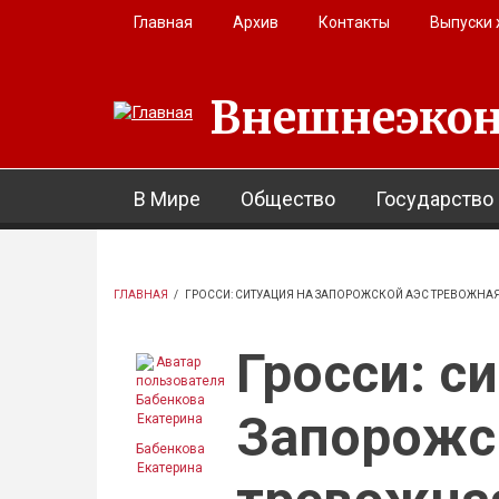
Перейти к основному содержанию
Главная
Архив
Контакты
Выпуски
Внешнеэкон
В Мире
Общество
Государство
ГЛАВНАЯ
/
ГРОССИ: СИТУАЦИЯ НА ЗАПОРОЖСКОЙ АЭС ТРЕВОЖНА
Гросси: с
Запорожс
Бабенкова
Екатерина