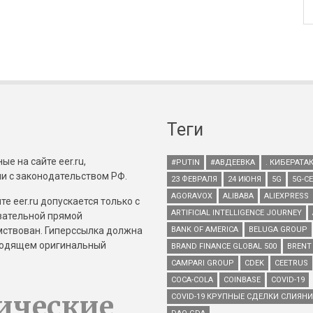
Теги
е на сайте eer.ru,
#PUTIN
#АВДЕЕВКА
. КИБЕРАТА
и с законодательством РФ.
23 ФЕВРАЛЯ
24 ИЮНЯ
5G
5G-С
AGORAVOX
ALIBABA
ALIEXPRESS
е eer.ru допускается только с
ARTIFICIAL INTELLIGENCE JOURNEY
зательной прямой
имствован. Гиперссылка должна
BANK OF AMERICA
BELUGA GROUP
зводящем оригинальный
BRAND FINANCE GLOBAL 500
BRENT
CAMPARI GROUP
CDEK
CEETRUS
COCA-COLA
COINBASE
COVID-19
ические
COVID-19 КРУПНЫЕ СДЕЛКИ СЛИЯН