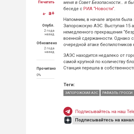
меня в Совет Безопасности… я бы 
Печатать
беседе с
РИА “Новости”
.
a+
a-
Напомним, в начале апреля была
Запорожскую АЭС. Выступая 15 а
Опубл.
2 года
немедленного прекращения “безр
назад
военной сдержанности. Однако с
Обновлено
очередной атаке беспилотников 
2 года
назад
ЗАЭС находится недалеко от горо
самой крупной по количеству бл
Станция перешла в собственност
Прочитано
0%
Теги:
ЗАПОРОЖСКАЯ АЭС
РАФАЭЛЬ ГРОССИ
Подписывайтесь на наш Tele
Подписывайтесь на канал