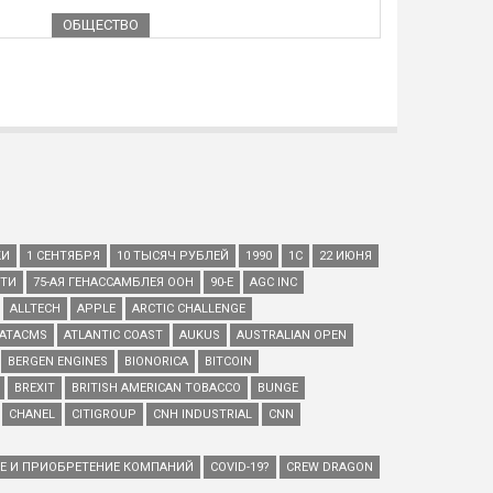
ОБЩЕСТВО
КИ
1 СЕНТЯБРЯ
10 ТЫСЯЧ РУБЛЕЙ
1990
1С
22 ИЮНЯ
ЕТИ
75-АЯ ГЕНАССАМБЛЕЯ ООН
90-Е
AGC INC
ALLTECH
APPLE
ARCTIC CHALLENGE
ATACMS
ATLANTIC COAST
AUKUS
AUSTRALIAN OPEN
BERGEN ENGINES
BIONORICA
BITCOIN
BREXIT
BRITISH AMERICAN TOBACCO
BUNGE
CHANEL
CITIGROUP
CNH INDUSTRIAL
CNN
ИЕ И ПРИОБРЕТЕНИЕ КОМПАНИЙ
COVID-19?
CREW DRAGON