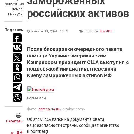
замороженных
прочтения
менее
российских активов
1 минуты
Поделись
января 11, 2024 - 10:39
Раздел:
В МИРЕ
После блокировки очередного пакета
помощи Украине американским
Конгрессом президент США выступил с
поддержкой инициативы передачи
Киеву замороженных активов РФ
Белый дом
Фото:
crimea.ria.ru
/ pixabay.comм
Об этом, ссылаясь на документ Совета
Печатать
нацбезопасности страны, сообщает агентство
a+
Bloomberg.
a-