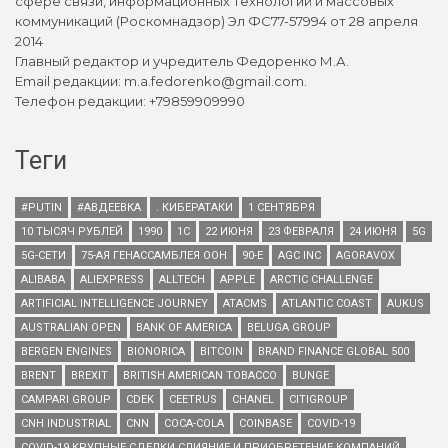
сфере связи, информационных технологий и массовых
коммуникаций (Роскомнадзор) Эл ФС77-57994 от 28 апреля
2014
Главный редактор и учредитель Федоренко М.А.
Email редакции: m.a.fedorenko@gmail.com.
Телефон редакции: +79859909990
Теги
#PUTIN
#АВДЕЕВКА
. КИБЕРАТАКИ
1 СЕНТЯБРЯ
10 ТЫСЯЧ РУБЛЕЙ
1990
1С
22 ИЮНЯ
23 ФЕВРАЛЯ
24 ИЮНЯ
5G
5G-СЕТИ
75-АЯ ГЕНАССАМБЛЕЯ ООН
90-Е
AGC INC
AGORAVOX
ALIBABA
ALIEXPRESS
ALLTECH
APPLE
ARCTIC CHALLENGE
ARTIFICIAL INTELLIGENCE JOURNEY
ATACMS
ATLANTIC COAST
AUKUS
AUSTRALIAN OPEN
BANK OF AMERICA
BELUGA GROUP
BERGEN ENGINES
BIONORICA
BITCOIN
BRAND FINANCE GLOBAL 500
BRENT
BREXIT
BRITISH AMERICAN TOBACCO
BUNGE
CAMPARI GROUP
CDEK
CEETRUS
CHANEL
CITIGROUP
CNH INDUSTRIAL
CNN
COCA-COLA
COINBASE
COVID-19
COVID-19 КРУПНЫЕ СДЕЛКИ СЛИЯНИЕ И ПРИОБРЕТЕНИЕ КОМПАНИЙ