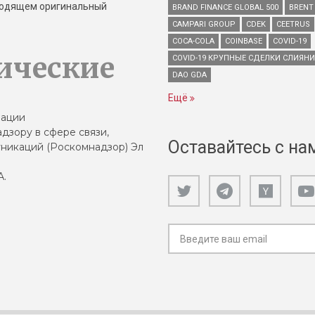
зводящем оригинальный
BRAND FINANCE GLOBAL 500
BRENT
CAMPARI GROUP
CDEK
CEETRUS
COCA-COLA
COINBASE
COVID-19
ические
COVID-19 КРУПНЫЕ СДЕЛКИ СЛИЯН
DAO GDA
Ещё
зации
дзору в сфере связи,
Оставайтесь с на
никаций (Роскомнадзор) Эл
А.