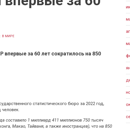
 впервые за 60
и
м
а
:
В МИРЕ
м
 впервые за 60 лет сократилось на 850
ф
я
д
н
ударственного статистического бюро за 2022 год,
о
д человек.
с
года составило 1 миллиард 411 миллионов 750 тысяч
онга, Макао, Тайваня, а также иностранцев), что на 850