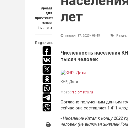
населения
Время
лет
для
прочтения
менее
1 минуты
января 17, 2023 - 09:45
Раздел
Поделись
Численность населения КНР
тысяч человек
КНР, Дети
Фото:
radiometro.ru
Согласно полученным данным гос
сейчас она составляет 1,411 млр
- Население Китая к концу 2022 
человек (не включая жителей Гонк