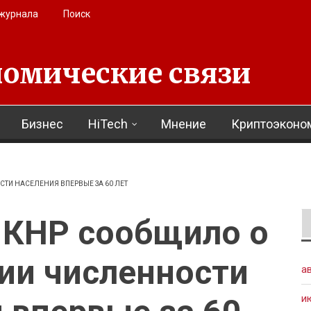
 журнала
Поиск
омические связи
Бизнес
HiTech
Мнение
Криптоэконо
ТИ НАСЕЛЕНИЯ ВПЕРВЫЕ ЗА 60 ЛЕТ
 КНР сообщило о
ии численности
а
и