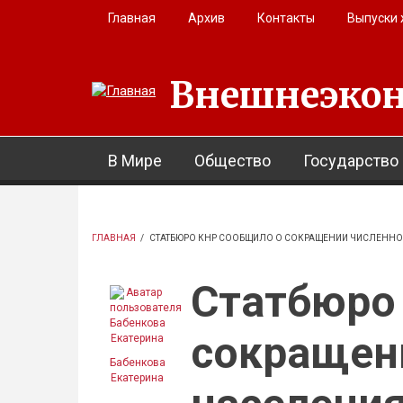
Перейти к основному содержанию
Главная
Архив
Контакты
Выпуски
Внешнеэкон
В Мире
Общество
Государство
ГЛАВНАЯ
/
СТАТБЮРО КНР СООБЩИЛО О СОКРАЩЕНИИ ЧИСЛЕННОС
Статбюро
сокращен
Бабенкова
Екатерина