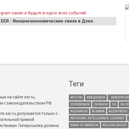
gram канал и будьте в курсе всех событий
 EER - Внешнеэкономические связи в Дзен
Теги
е на сайте eer.ru,
#PUTIN
#АВДЕЕВКА
. КИБЕРАТА
и с законодательством РФ.
23 ФЕВРАЛЯ
24 ИЮНЯ
5G
5G-С
AGORAVOX
ALIBABA
ALIEXPRESS
е eer.ru допускается только с
ARTIFICIAL INTELLIGENCE JOURNEY
зательной прямой
имствован. Гиперссылка должна
BANK OF AMERICA
BELUGA GROUP