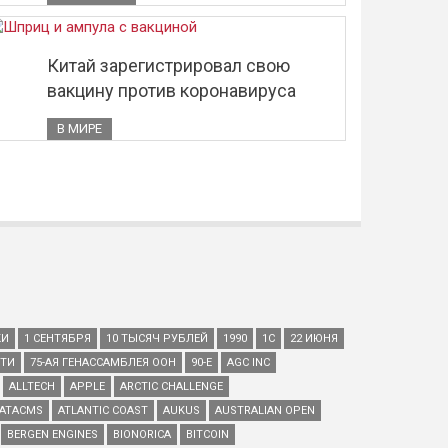
Китай зарегистрировал свою
вакцину против коронавируса
В МИРЕ
КИ
1 СЕНТЯБРЯ
10 ТЫСЯЧ РУБЛЕЙ
1990
1С
22 ИЮНЯ
ЕТИ
75-АЯ ГЕНАССАМБЛЕЯ ООН
90-Е
AGC INC
ALLTECH
APPLE
ARCTIC CHALLENGE
ATACMS
ATLANTIC COAST
AUKUS
AUSTRALIAN OPEN
BERGEN ENGINES
BIONORICA
BITCOIN