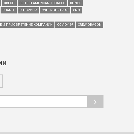
BREXIT
BRITISH AMERICAN TOBACCO
BUNGE
CHANEL
CITIGROUP
CNH INDUSTRIAL
CNN
ИЕ И ПРИОБРЕТЕНИЕ КОМПАНИЙ
COVID-19?
CREW DRAGON
ми