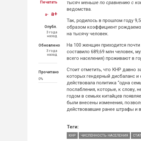
тысяч меньше по сравнению с ко
Печатать
ведомства.
a+
a-
Так, родилось в прошлом году 9,
образом коэффициент рождаемости
Опубл.
3 года
на тысячу человек.
назад
На 100 женщин приходится почти 
Обновлено
3 года
составило 689,69 млн человек, му
назад
всего населения) проживают в гор
Стоит отметить, что КНР давно 
Прочитано
которых гендерный дисбаланс и 
0%
действовала политика “одна семь
послабления, которые, к слову, 
годом в семьях китайцев появляе
были внесены изменения, позвол
действовавшие ранее штрафы и 
Теги:
КНР
ЧИСЛЕННОСТЬ НАСЕЛЕНИЯ
СТА