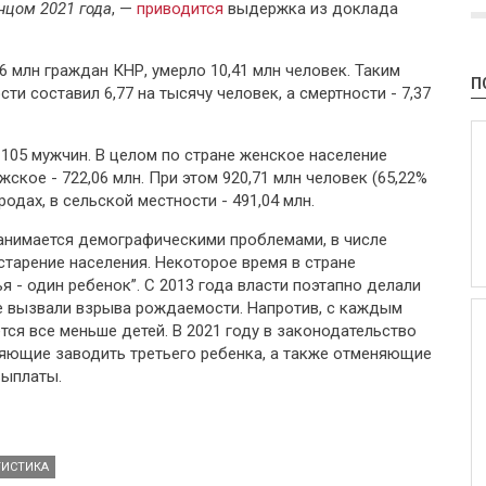
нцом 2021 года
, —
приводится
выдержка из доклада
56 млн граждан КНР, умерло 10,41 млн человек. Таким
П
 составил 6,77 на тысячу человек, а смертности - 7,37
105 мужчин. В целом по стране женское население
жское - 722,06 млн. При этом 920,71 млн человек (65,22%
одах, в сельской местности - 491,04 млн.
занимается демографическими проблемами, в числе
старение населения. Некоторое время в стране
я - один ребенок”. С 2013 года власти поэтапно делали
не вызвали взрыва рождаемости. Напротив, с каждым
тся все меньше детей. В 2021 году в законодательство
яющие заводить третьего ребенка, а также отменяющие
выплаты.
ТИСТИКА