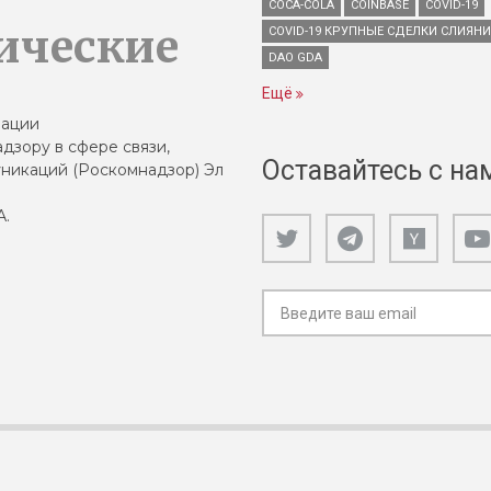
COCA-COLA
COINBASE
COVID-19
ические
COVID-19 КРУПНЫЕ СДЕЛКИ СЛИЯН
DAO GDA
Ещё
зации
дзору в сфере связи,
Оставайтесь с на
никаций (Роскомнадзор) Эл
А.