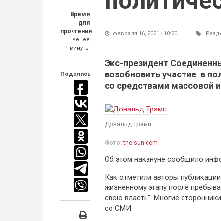
политиче
Время
для
прочтения
февраля 16, 2021 - 10:20
Разд
менее
1 минуты
Экс-президент Соединенн
возобновить участие в по
Поделись
со средствами массовой 
Дональд Трамп
Фото:
the-sun.com
Об этом накануне сообщило инфо
Как отметили авторы публикации
жизненному этапу после пребыва
свою власть". Многие сторонник
со СМИ.