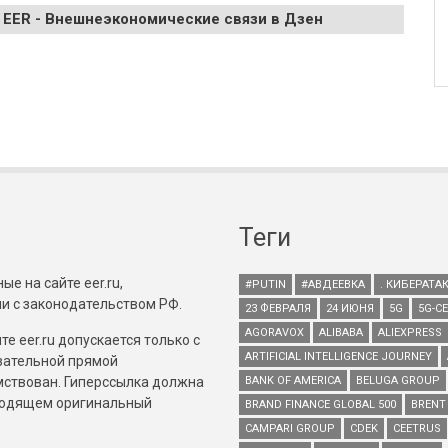
 EER - Внешнеэкономические связи в Дзен
Теги
е на сайте eer.ru,
#PUTIN
#АВДЕЕВКА
. КИБЕРАТА
и с законодательством РФ.
23 ФЕВРАЛЯ
24 ИЮНЯ
5G
5G-С
AGORAVOX
ALIBABA
ALIEXPRESS
е eer.ru допускается только с
ARTIFICIAL INTELLIGENCE JOURNEY
зательной прямой
имствован. Гиперссылка должна
BANK OF AMERICA
BELUGA GROUP
зводящем оригинальный
BRAND FINANCE GLOBAL 500
BRENT
CAMPARI GROUP
CDEK
CEETRUS