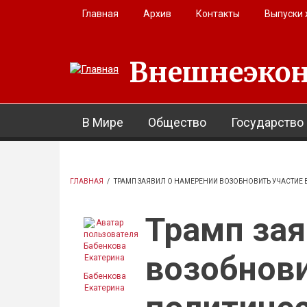
Перейти к основному содержанию
Главная
Архив
Контакты
Выпуски
Внешнеэкон
В Мире
Общество
Государство
ГЛАВНАЯ
/
ТРАМП ЗАЯВИЛ О НАМЕРЕНИИ ВОЗОБНОВИТЬ УЧАСТИЕ
Трамп зая
возобнови
Бабенкова
Екатерина