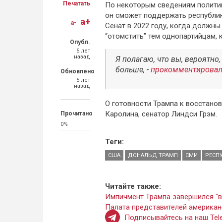
Печатать
По некоторым сведениям политик
он сможет поддержать республик
a+
a-
Сенат в 2022 году, когда должн
“отомстить” тем однопартийцам,
Опубл.
5 лет
назад
Я полагаю, что вы, вероятно
больше, -
прокомментирова
Обновлено
5 лет
назад
О готовности Трампа к восстано
Каролина, сенатор Линдси Грэм.
Прочитано
0%
Теги:
США
ДОНАЛЬД ТРАМП
СМИ
РЕСП
Читайте также:
Импичмент Трампа завершился "в
Палата представителей американ
Подписывайтесь на наш Tele