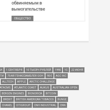
обвиняемым в
вымогательстве
ОБЩЕСТВО
КИ
1 СЕНТЯБРЯ
10 ТЫСЯЧ РУБЛЕЙ
1990
1С
22 ИЮНЯ
ЕТИ
75-АЯ ГЕНАССАМБЛЕЯ ООН
90-Е
AGC INC
ALLTECH
APPLE
ARCTIC CHALLENGE
ATACMS
ATLANTIC COAST
AUKUS
AUSTRALIAN OPEN
BERGEN ENGINES
BIONORICA
BITCOIN
BREXIT
BRITISH AMERICAN TOBACCO
BUNGE
CHANEL
CITIGROUP
CNH INDUSTRIAL
CNN