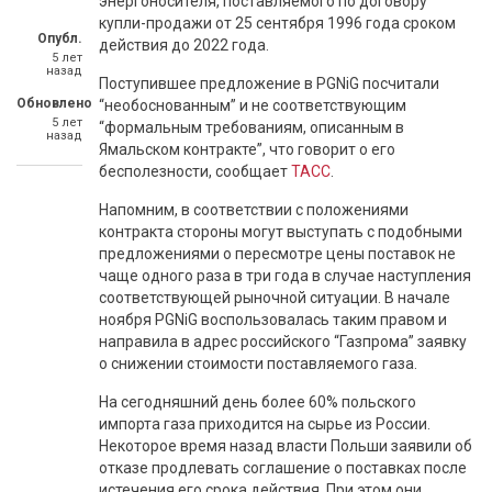
энергоносителя, поставляемого по договору
купли-продажи от 25 сентября 1996 года сроком
Опубл.
действия до 2022 года.
5 лет
назад
Поступившее предложение в PGNiG посчитали
Обновлено
“необоснованным” и не соответствующим
5 лет
“формальным требованиям, описанным в
назад
Ямальском контракте”, что говорит о его
бесполезности, сообщает
ТАСС
.
Напомним, в соответствии с положениями
контракта стороны могут выступать с подобными
предложениями о пересмотре цены поставок не
чаще одного раза в три года в случае наступления
соответствующей рыночной ситуации. В начале
ноября PGNiG воспользовалась таким правом и
направила в адрес российского “Газпрома” заявку
о снижении стоимости поставляемого газа.
На сегодняшний день более 60% польского
импорта газа приходится на сырье из России.
Некоторое время назад власти Польши заявили об
отказе продлевать соглашение о поставках после
истечения его срока действия. При этом они