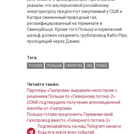
указали, что альтернативой российскому
энергоресурсу предпочтут закупаемый у США и
Катара сжиженный природный газ,
регазифицированный на терминале в
Свиноуйсьце. Кроме того Польшу и норвежский
шельф должен соединить трубопровод Baltic Pipe,
проходящий через Данию.
Теги:
РОССИЯ
ПОЛЬША
ГАЗПРОМ
ГАЗ
PGNIG
Читайте также:
Партнеры «Газпрома» выразили несогласие с
решением Польши по «Северному потоку-2»
UOKiK подтвердило получение апелляционной
жалобы от «Газпрома»
Польша готова предложить Германии свой
газопровод вместо «Северного потока-2»
Подписывайтесь на наш Telegram канал и
будьте в курсе всех событий