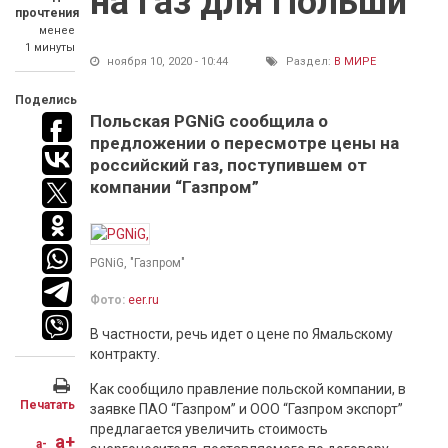
на газ для Польши
прочтения
менее
1 минуты
ноября 10, 2020 - 10:44
Раздел:
В МИРЕ
Поделись
Польская PGNiG сообщила о
предложении о пересмотре цены на
российский газ, поступившем от
компании “Газпром”
PGNiG, "Газпром"
Фото:
eer.ru
В частности, речь идет о цене по Ямальскому
контракту.
Как сообщило правление польской компании, в
Печатать
заявке ПАО “Газпром” и ООО “Газпром экспорт”
предлагается увеличить стоимость
a+
a-