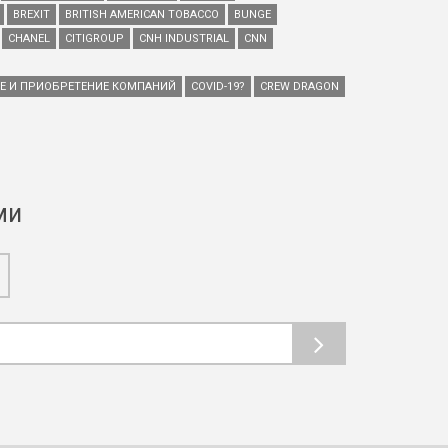
BREXIT
BRITISH AMERICAN TOBACCO
BUNGE
CHANEL
CITIGROUP
CNH INDUSTRIAL
CNN
ИЕ И ПРИОБРЕТЕНИЕ КОМПАНИЙ
COVID-19?
CREW DRAGON
ми