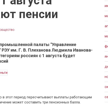
 1 августа
и
ают пенсии
м
а
ОБЩЕСТВО
м
промышленной палаты "Управление
ф
 РЭУ им. Г. В. Плеханова Людмила Иванова-
тегориям россиян с 1 августа будет
я
нсий
д
н
о
с
но в этот период пересчитывают выплаты работающим
ичение может составить три пенсионных балла.