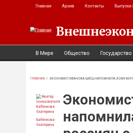
Перейти к основному содержанию
Главная
Архив
Контакты
Выпуски
Внешнеэкон
В Мире
Общество
Государство
ГЛАВНАЯ
/
ЭКОНОМИСТ ИВАНОВА-ШВЕЦ НАПОМНИЛА, КОМУ ИЗ РО
Экономис
напомнила
Бабенкова
Екатерина