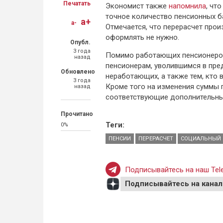
Печатать
Экономист также
напомнила
, чт
точное количество пенсионных б
a+
a-
Отмечается, что перерасчет прои
оформлять не нужно.
Опубл.
3 года
Помимо работающих пенсионеров
назад
пенсионерам, уволившимся в пре
Обновлено
неработающих, а также тем, кто 
3 года
Кроме того на изменения суммы п
назад
соответствующие дополнительны
Прочитано
Теги:
0%
ПЕНСИИ
ПЕРЕРАСЧЕТ
СОЦИАЛЬНЫЙ
Подписывайтесь на наш Tele
Подписывайтесь на канал