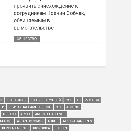
проявить снисхождение к
сотрудникам Ксении Собчак,
обвиняемым в
вымогательстве
ОБЩЕСТВО
КИ
1 СЕНТЯБРЯ
10 ТЫСЯЧ РУБЛЕЙ
1990
1С
22 ИЮНЯ
ЕТИ
75-АЯ ГЕНАССАМБЛЕЯ ООН
90-Е
AGC INC
ALLTECH
APPLE
ARCTIC CHALLENGE
ATACMS
ATLANTIC COAST
AUKUS
AUSTRALIAN OPEN
BERGEN ENGINES
BIONORICA
BITCOIN