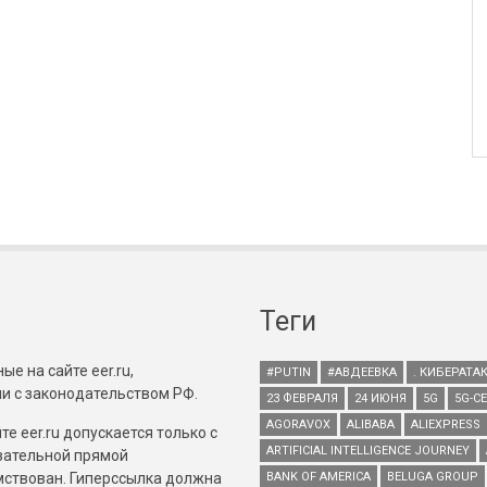
Теги
е на сайте eer.ru,
#PUTIN
#АВДЕЕВКА
. КИБЕРАТА
и с законодательством РФ.
23 ФЕВРАЛЯ
24 ИЮНЯ
5G
5G-С
AGORAVOX
ALIBABA
ALIEXPRESS
е eer.ru допускается только с
ARTIFICIAL INTELLIGENCE JOURNEY
зательной прямой
имствован. Гиперссылка должна
BANK OF AMERICA
BELUGA GROUP