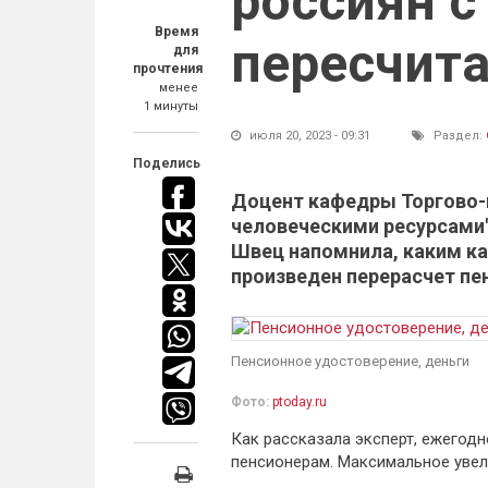
россиян с
Время
пересчит
для
прочтения
менее
1 минуты
июля 20, 2023 - 09:31
Раздел:
Поделись
Доцент кафедры Торгово-
человеческими ресурсами"
Швец напомнила, каким ка
произведен перерасчет пе
Пенсионное удостоверение, деньги
Фото:
ptoday.ru
Как рассказала эксперт, ежегод
пенсионерам. Максимальное увел