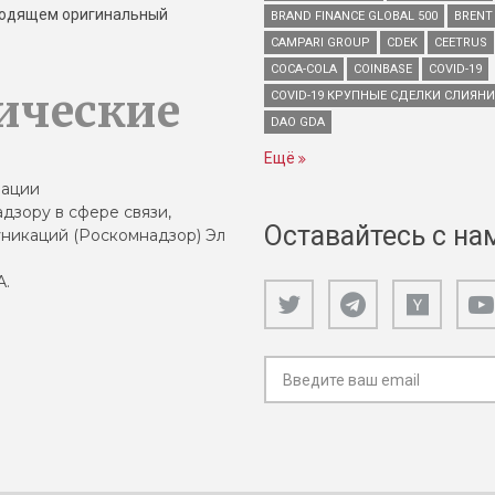
зводящем оригинальный
BRAND FINANCE GLOBAL 500
BRENT
CAMPARI GROUP
CDEK
CEETRUS
COCA-COLA
COINBASE
COVID-19
ические
COVID-19 КРУПНЫЕ СДЕЛКИ СЛИЯН
DAO GDA
Ещё
зации
дзору в сфере связи,
Оставайтесь с на
никаций (Роскомнадзор) Эл
А.