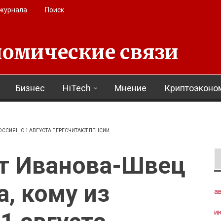
 журнала
Поиск
омические связи
Бизнес
HiTech
Мнение
Криптоэконо
ССИЯН С 1 АВГУСТА ПЕРЕСЧИТАЮТ ПЕНСИИ
т Иванова-Швец
, кому из
а
и