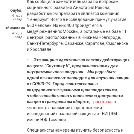
Как сообщила заместитель мэра по вопросам
социального развития Анастасия Ракова,
Опубл.
разработчиком препарата является компания
4 года
“Генериум”. Всего в исследовании примут участие
назад
660 человек. Из них 400 пройдут его в
Обновлено
медучреждениях Москвы, а остальные на базе 11
4 года
назад
центров, расположенных в Нижнем Новгороде,
Санкт-Петербурге, Саранске, Саратове, Смоленске
и Ярославле.
- ... Эта вакцина идентична по составу действующих
веществ “Спутнику V”, предназначенному для
внутримышечного введения… Мы рады быть
одной из ключевых площадок для изучения вакцин
от COVID-19. Город заинтересован в
сотрудничестве с разными производителями,
чтобы способствовать повышению доступности
вакцин в гражданском обороте
, -
рассказала
чиновница, напомнив о продолжении
исследований назальной вакцины от НИЦЭМ
имени Н.Ф. Гамалеи.
Специалисты намерены изучить безопасность и