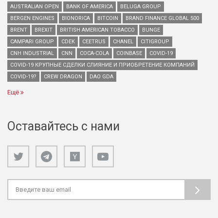
AUSTRALIAN OPEN
BANK OF AMERICA
BELUGA GROUP
BERGEN ENGINES
BIONORICA
BITCOIN
BRAND FINANCE GLOBAL 500
BRENT
BREXIT
BRITISH AMERICAN TOBACCO
BUNGE
CAMPARI GROUP
CDEK
CEETRUS
CHANEL
CITIGROUP
CNH INDUSTRIAL
CNN
COCA-COLA
COINBASE
COVID-19
COVID-19 КРУПНЫЕ СДЕЛКИ СЛИЯНИЕ И ПРИОБРЕТЕНИЕ КОМПАНИЙ
COVID-19?
CREW DRAGON
DAO GDA
Ещё
Оставайтесь с нами