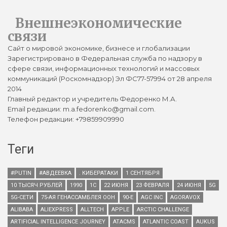
Внешнеэкономические
связи
Сайт о мировой экономике, бизнесе и глобализации
Зарегистрировано в Федеральная служба по надзору в
сфере связи, информационных технологий и массовых
коммуникаций (Роскомнадзор) Эл ФС77-57994 от 28 апреля
2014
Главный редактор и учредитель Федоренко М.А.
Email редакции: m.a.fedorenko@gmail.com.
Телефон редакции: +79859909990
Теги
#PUTIN
#АВДЕЕВКА
. КИБЕРАТАКИ
1 СЕНТЯБРЯ
10 ТЫСЯЧ РУБЛЕЙ
1990
1С
22 ИЮНЯ
23 ФЕВРАЛЯ
24 ИЮНЯ
5G
5G-СЕТИ
75-АЯ ГЕНАССАМБЛЕЯ ООН
90-Е
AGC INC
AGORAVOX
ALIBABA
ALIEXPRESS
ALLTECH
APPLE
ARCTIC CHALLENGE
ARTIFICIAL INTELLIGENCE JOURNEY
ATACMS
ATLANTIC COAST
AUKUS