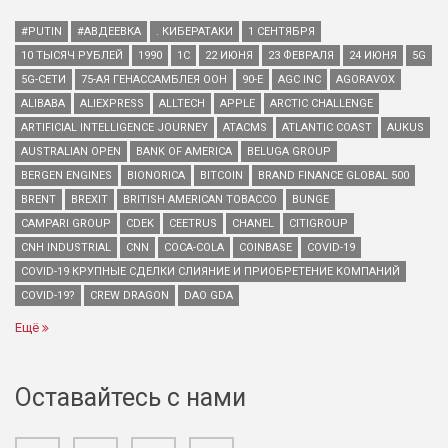
#PUTIN
#АВДЕЕВКА
. КИБЕРАТАКИ
1 СЕНТЯБРЯ
10 ТЫСЯЧ РУБЛЕЙ
1990
1С
22 ИЮНЯ
23 ФЕВРАЛЯ
24 ИЮНЯ
5G
5G-СЕТИ
75-АЯ ГЕНАССАМБЛЕЯ ООН
90-Е
AGC INC
AGORAVOX
ALIBABA
ALIEXPRESS
ALLTECH
APPLE
ARCTIC CHALLENGE
ARTIFICIAL INTELLIGENCE JOURNEY
ATACMS
ATLANTIC COAST
AUKUS
AUSTRALIAN OPEN
BANK OF AMERICA
BELUGA GROUP
BERGEN ENGINES
BIONORICA
BITCOIN
BRAND FINANCE GLOBAL 500
BRENT
BREXIT
BRITISH AMERICAN TOBACCO
BUNGE
CAMPARI GROUP
CDEK
CEETRUS
CHANEL
CITIGROUP
CNH INDUSTRIAL
CNN
COCA-COLA
COINBASE
COVID-19
COVID-19 КРУПНЫЕ СДЕЛКИ СЛИЯНИЕ И ПРИОБРЕТЕНИЕ КОМПАНИЙ
COVID-19?
CREW DRAGON
DAO GDA
Ещё
Оставайтесь с нами