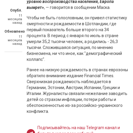
уровню воспроизводства населения, Европа
вымрет»
, — говорится в сообщении Маска.
Опубл.
11
Чтобы не быть голословным, он привел статистику
месяцев
назад
смертности и рождаемости в Шотландии, где
первый показатель больше второго на 34
Обновлено
процента. В период с января по июль в стране
11
месяцев
умерли 35,2 тысячи человек, а родились - 26,3
назад
тысячи. Сложившаяся ситуация, по мнению
бизнесмена, ни что иное, как "демографический
коллапс".
Ранее на низкую рождаемость в странах еврозоны
обратило внимание издание Financial Times.
Сверхнизкая рождаемость наблюдается в
Германии, Эстонии, Австрии, Испании, Греции и
Италии. Журналисты связали нежелание заводить
детей со страхом инфляции, потери работы и
обеспокоенностью из-за российско-украинского
конфликта.
Подписывайтесь на наш Telegram канал и