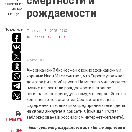
смертности и
прочтения
менее
рождаемости
1 минуты
Поделись
августа 31, 2025 - 09:52
Раздел:
ОБЩЕСТВО
Фото:
ЮФ
Американский бизнесмен с южноафриканскими
корнями Илон Маск считает, что Европе угрожает
демографический кризис. По мнению миллиардера
низкие показатели рождаемости в странах
региона скоро приведут к тому, что европейцев на
континенте не останется. Соответствующего
содержания публикацию предприниматель сделал
на своем аккаунте в соцсети Х [бывшая Twitter,
заблокирована в российском интернет-сегменте].
Печатать
«Если уровень рождаемости хотя бы не вернется к
a+
a-