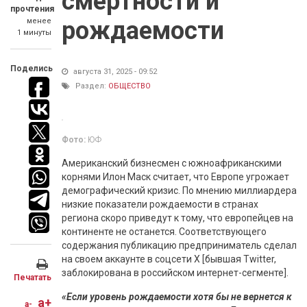
смертности и
прочтения
менее
рождаемости
1 минуты
Поделись
августа 31, 2025 - 09:52
Раздел:
ОБЩЕСТВО
Фото:
ЮФ
Американский бизнесмен с южноафриканскими
корнями Илон Маск считает, что Европе угрожает
демографический кризис. По мнению миллиардера
низкие показатели рождаемости в странах
региона скоро приведут к тому, что европейцев на
континенте не останется. Соответствующего
содержания публикацию предприниматель сделал
на своем аккаунте в соцсети Х [бывшая Twitter,
заблокирована в российском интернет-сегменте].
Печатать
«Если уровень рождаемости хотя бы не вернется к
a+
a-