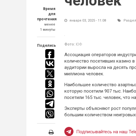
человек
Время
для
прочтения
января 03, 2025 - 11:08
Раздел
менее
1 минуты
Фото:
ЮФ
Поделись
Ассоциация операторов индустри
количество посетивших казино в 
аудитории выросла на десять пр
миллиона человек.
Наибольшее количество азартных
которую посетили 907 тыс. Наиб
посетили 165 тыс. человек, что н
Эксперты объясняют рост популя
большим количеством неигровых 
Подписывайтесь на наш Tele