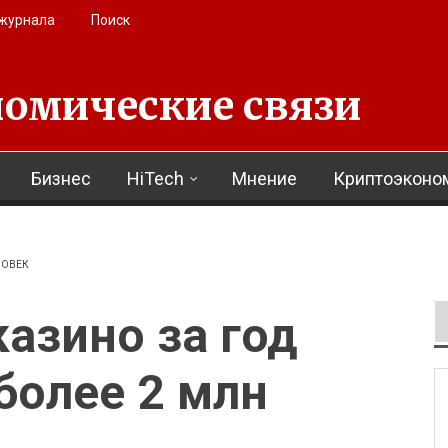
 журнала
Поиск
омические связи
Бизнес
HiTech
Мнение
Криптоэконо
ЛОВЕК
казино за год
более 2 млн