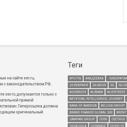
Теги
е на сайте eer.ru,
#PUTIN
#АВДЕЕВКА
. КИБЕРАТА
и с законодательством РФ.
23 ФЕВРАЛЯ
24 ИЮНЯ
5G
5G-С
AGORAVOX
ALIBABA
ALIEXPRESS
е eer.ru допускается только с
ARTIFICIAL INTELLIGENCE JOURNEY
зательной прямой
имствован. Гиперссылка должна
BANK OF AMERICA
BELUGA GROUP
зводящем оригинальный
BRAND FINANCE GLOBAL 500
BRENT
CAMPARI GROUP
CDEK
CEETRUS
COCA-COLA
COINBASE
COVID-19