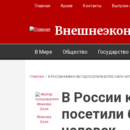
Перейти к основному содержанию
Главная
Архив
Контакты
Выпуски
Внешнеэкон
В Мире
Общество
Государство
ГЛАВНАЯ
/
В РОССИИ КАЗИНО ЗА ГОД ПОСЕТИЛИ БОЛЕЕ 2 МЛН ЧЕ
В России 
посетили 
Иванова
Элля