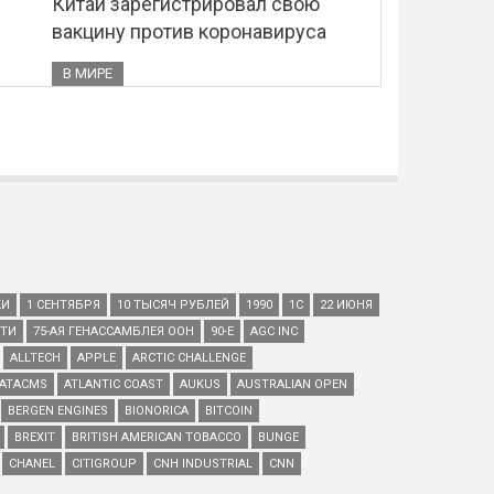
Китай зарегистрировал свою
вакцину против коронавируса
В МИРЕ
КИ
1 СЕНТЯБРЯ
10 ТЫСЯЧ РУБЛЕЙ
1990
1С
22 ИЮНЯ
ЕТИ
75-АЯ ГЕНАССАМБЛЕЯ ООН
90-Е
AGC INC
ALLTECH
APPLE
ARCTIC CHALLENGE
ATACMS
ATLANTIC COAST
AUKUS
AUSTRALIAN OPEN
BERGEN ENGINES
BIONORICA
BITCOIN
BREXIT
BRITISH AMERICAN TOBACCO
BUNGE
CHANEL
CITIGROUP
CNH INDUSTRIAL
CNN