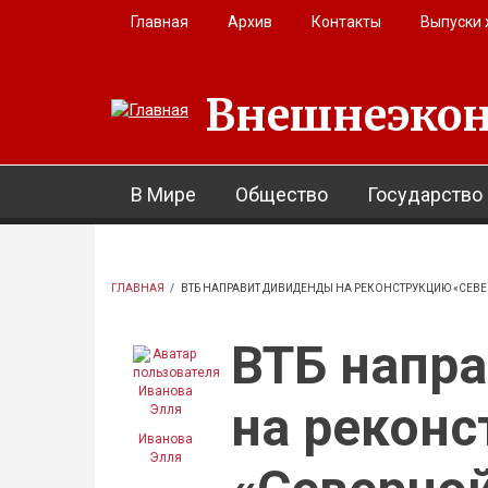
Перейти к основному содержанию
Главная
Архив
Контакты
Выпуски
Внешнеэкон
В Мире
Общество
Государство
ГЛАВНАЯ
/
ВТБ НАПРАВИТ ДИВИДЕНДЫ НА РЕКОНСТРУКЦИЮ «СЕВЕ
ВТБ напр
на рекон
Иванова
Элля