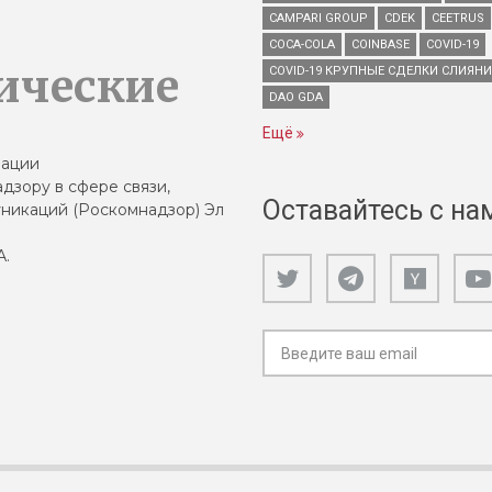
CAMPARI GROUP
CDEK
CEETRUS
COCA-COLA
COINBASE
COVID-19
ические
COVID-19 КРУПНЫЕ СДЕЛКИ СЛИЯН
DAO GDA
Ещё
зации
дзору в сфере связи,
Оставайтесь с на
никаций (Роскомнадзор) Эл
А.