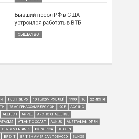
Бывший посол РФ в США
устроился работать в ВТБ
ОБЩЕСТВО
КИ
1 СЕНТЯБРЯ
10 ТЫСЯЧ РУБЛЕЙ
1990
1С
22 ИЮНЯ
ЕТИ
75-АЯ ГЕНАССАМБЛЕЯ ООН
90-Е
AGC INC
ALLTECH
APPLE
ARCTIC CHALLENGE
ATACMS
ATLANTIC COAST
AUKUS
AUSTRALIAN OPEN
BERGEN ENGINES
BIONORICA
BITCOIN
BREXIT
BRITISH AMERICAN TOBACCO
BUNGE