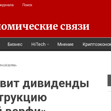
 журнала
Поиск
омические связи
Бизнес
HiTech
Мнение
Криптоэконо
РНОЙ ВЕРФИ»
авит дивиденды
струкцию