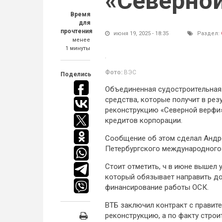
«Северно
Время
для
прочтения
июня 19, 2025 - 18:35
Раздел:
менее
1 минуты
Фото:
ВЭС
Поделись
Объединенная судостроительная 
средства, которые получит в рез
реконструкцию «Северной верфи»
кредитов корпорации.
Сообщение об этом сделал Андре
Петербургского международного
Стоит отметить, ч в июне вышел
который обязывает направить до
финансирование работы ОСК.
ВТБ заключил контракт с правит
реконструкцию, а по факту строи