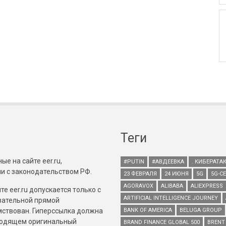
Теги
е на сайте eer.ru,
#PUTIN
#АВДЕЕВКА
. КИБЕРАТА
и с законодательством РФ.
23 ФЕВРАЛЯ
24 ИЮНЯ
5G
5G-С
AGORAVOX
ALIBABA
ALIEXPRESS
е eer.ru допускается только с
ARTIFICIAL INTELLIGENCE JOURNEY
зательной прямой
имствован. Гиперссылка должна
BANK OF AMERICA
BELUGA GROUP
зводящем оригинальный
BRAND FINANCE GLOBAL 500
BRENT