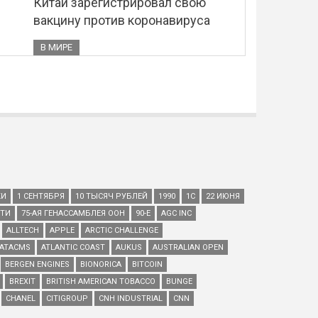
Китай зарегистрировал свою
вакцину против коронавируса
В МИРЕ
КИ
1 СЕНТЯБРЯ
10 ТЫСЯЧ РУБЛЕЙ
1990
1С
22 ИЮНЯ
ЕТИ
75-АЯ ГЕНАССАМБЛЕЯ ООН
90-Е
AGC INC
ALLTECH
APPLE
ARCTIC CHALLENGE
ATACMS
ATLANTIC COAST
AUKUS
AUSTRALIAN OPEN
BERGEN ENGINES
BIONORICA
BITCOIN
BREXIT
BRITISH AMERICAN TOBACCO
BUNGE
CHANEL
CITIGROUP
CNH INDUSTRIAL
CNN