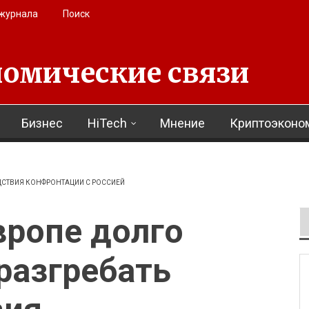
 журнала
Поиск
омические связи
Бизнес
HiTech
Мнение
Криптоэконо
ЕДСТВИЯ КОНФРОНТАЦИИ С РОССИЕЙ
вропе долго
разгребать