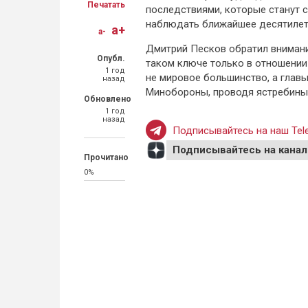
Печатать
последствиями, которые станут 
наблюдать ближайшее десятилети
a+
a-
Дмитрий Песков обратил внимание
Опубл.
таком ключе только в отношении 
1 год
не мировое большинство, а главы
назад
Минобороны, проводя ястребиный
Обновлено
1 год
назад
Подписывайтесь на наш Tele
Подписывайтесь на канал
Прочитано
0%