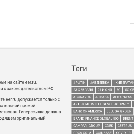
Теги
е на сайте eer.ru,
#PUTIN
#АВДЕЕВКА
. КИБЕРАТА
и с законодательством РФ.
23 ФЕВРАЛЯ
24 ИЮНЯ
5G
5G-С
AGORAVOX
ALIBABA
ALIEXPRESS
е eer.ru допускается только с
ARTIFICIAL INTELLIGENCE JOURNEY
зательной прямой
имствован. Гиперссылка должна
BANK OF AMERICA
BELUGA GROUP
зводящем оригинальный
BRAND FINANCE GLOBAL 500
BRENT
CAMPARI GROUP
CDEK
CEETRUS
COCA-COLA
COINBASE
COVID-19