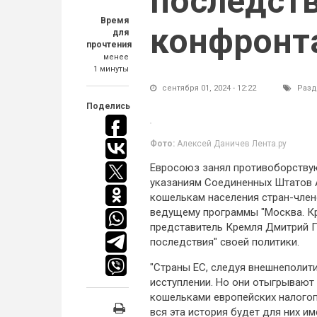
последст
Время
конфронт
для
прочтения
менее
1 минуты
сентября 01, 2024 - 12:22
Разд
Поделись
Фото:
Алексей Даничев Лента.ру
Евросоюз занял противоборству
указаниям Соединенных Штатов 
кошелькам населения стран-член
ведущему программы "Москва. Кр
представитель Кремля Дмитрий Пе
последствия" своей политики.
"Страны ЕС, следуя внешнеполи
исступлении. Но они отыгрывают 
кошельками европейских налогоп
вся эта история будет для них и