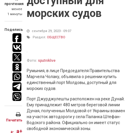
доступный для
прочтения
менее
морских судов
1 минуты
Поделись
сентября 29, 2023 - 09:07
Раздел:
ОБЩЕСТВО
Фото:
sputniklive
Румыния, в лице Председателя Правительства
Марчела Чолаку, объявила о решении купить
единственный порт Молдовы, доступный для
морских судов.
Порт Джурджулешты расположен на реке Дунай.
Ему принадлежит 480 метров береговой линии
Дуная, полученных Молдовой от Украины взамен
на участок автодороги у села Паланка Штефан-
Печатать
Водского района. Официально он имеет статус
свободной экономической зоны.
a+
a-