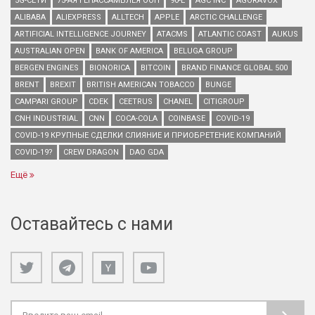
5G-СЕТИ
75-АЯ ГЕНАССАМБЛЕЯ ООН
90-Е
AGC INC
AGORAVOX
ALIBABA
ALIEXPRESS
ALLTECH
APPLE
ARCTIC CHALLENGE
ARTIFICIAL INTELLIGENCE JOURNEY
ATACMS
ATLANTIC COAST
AUKUS
AUSTRALIAN OPEN
BANK OF AMERICA
BELUGA GROUP
BERGEN ENGINES
BIONORICA
BITCOIN
BRAND FINANCE GLOBAL 500
BRENT
BREXIT
BRITISH AMERICAN TOBACCO
BUNGE
CAMPARI GROUP
CDEK
CEETRUS
CHANEL
CITIGROUP
CNH INDUSTRIAL
CNN
COCA-COLA
COINBASE
COVID-19
COVID-19 КРУПНЫЕ СДЕЛКИ СЛИЯНИЕ И ПРИОБРЕТЕНИЕ КОМПАНИЙ
COVID-19?
CREW DRAGON
DAO GDA
Ещё
Оставайтесь с нами