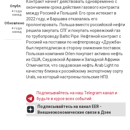
Контракт начнет действовать одновременно с
Опубл.
окончанием срока действия газового контракта
4 года
между Россией и Польшей. Его срок истекает в
назад
2022 году, и Варшава отказалась его
Обновлено
пролонгировать. Польша вместо российской нефти
4 года
решила закупать СПГ и покупать норвежский газ
назад
по трубопроводу Baltic Pipe. Нефтяной контракт с
Россией на поставки по нефтепроводу «Дружба»
был переподписан в сторону снижения поставок.
Польская компания Orlen покупает активно нефть
из США, Саудовской Аравии и Западной Африки.
Отмечается, что саудовская нефть Arab Light по
качеству близка к российскому экспортному сорту
Urals, на который настроены польские НПЗ.
Подписывайтесь на наш Telegram канал и
будьте в курсе всех событий
Подписывайтесь на канал EER -
Внешнеэкономические связи в Дзен