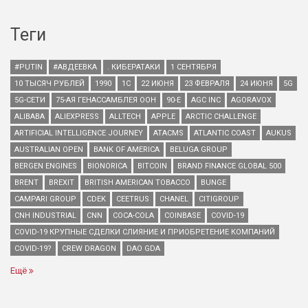
Теги
#PUTIN
#АВДЕЕВКА
. КИБЕРАТАКИ
1 СЕНТЯБРЯ
10 ТЫСЯЧ РУБЛЕЙ
1990
1С
22 ИЮНЯ
23 ФЕВРАЛЯ
24 ИЮНЯ
5G
5G-СЕТИ
75-АЯ ГЕНАССАМБЛЕЯ ООН
90-Е
AGC INC
AGORAVOX
ALIBABA
ALIEXPRESS
ALLTECH
APPLE
ARCTIC CHALLENGE
ARTIFICIAL INTELLIGENCE JOURNEY
ATACMS
ATLANTIC COAST
AUKUS
AUSTRALIAN OPEN
BANK OF AMERICA
BELUGA GROUP
BERGEN ENGINES
BIONORICA
BITCOIN
BRAND FINANCE GLOBAL 500
BRENT
BREXIT
BRITISH AMERICAN TOBACCO
BUNGE
CAMPARI GROUP
CDEK
CEETRUS
CHANEL
CITIGROUP
CNH INDUSTRIAL
CNN
COCA-COLA
COINBASE
COVID-19
COVID-19 КРУПНЫЕ СДЕЛКИ СЛИЯНИЕ И ПРИОБРЕТЕНИЕ КОМПАНИЙ
COVID-19?
CREW DRAGON
DAO GDA
Ещё