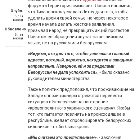
форума «Территория смыслов». Лавров напомнил,
Опубл.
что Тихановская уехала в Литву для того, чтобы
5 лет
уделить время своей семье, но через некоторое
назад
время начала делать жесткие заявления,
Обновлено
призывая народ не прекращать акций протестов.
5 лет
При этом ее обращения звучат на английском
назад
языке, не на русском или белорусском.
«Видимо, это для того, чтобы услышал и главный
адресат, который, вероятно, находится в западном
направлении. Наверное, ей и за пределами
Белоруссии не дали успокоиться»
, - было сказано
руководителем министерства.
Также политик предположил, что проживающие на
Западе оппозиционеры стремятся перевести
ситуацию в Белоруссии на повторение
«кровопролитного украинского сценария». Якобы
тот, кто пытается повлиять на происходящее в
республике, желает спровоцировать белорусских
силовиков, чтобы была кровь.
«Мы считаем это преступлением»
, - заключил