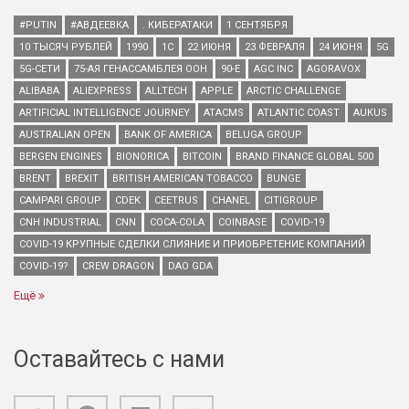
#PUTIN
#АВДЕЕВКА
. КИБЕРАТАКИ
1 СЕНТЯБРЯ
10 ТЫСЯЧ РУБЛЕЙ
1990
1С
22 ИЮНЯ
23 ФЕВРАЛЯ
24 ИЮНЯ
5G
5G-СЕТИ
75-АЯ ГЕНАССАМБЛЕЯ ООН
90-Е
AGC INC
AGORAVOX
ALIBABA
ALIEXPRESS
ALLTECH
APPLE
ARCTIC CHALLENGE
ARTIFICIAL INTELLIGENCE JOURNEY
ATACMS
ATLANTIC COAST
AUKUS
AUSTRALIAN OPEN
BANK OF AMERICA
BELUGA GROUP
BERGEN ENGINES
BIONORICA
BITCOIN
BRAND FINANCE GLOBAL 500
BRENT
BREXIT
BRITISH AMERICAN TOBACCO
BUNGE
CAMPARI GROUP
CDEK
CEETRUS
CHANEL
CITIGROUP
CNH INDUSTRIAL
CNN
COCA-COLA
COINBASE
COVID-19
COVID-19 КРУПНЫЕ СДЕЛКИ СЛИЯНИЕ И ПРИОБРЕТЕНИЕ КОМПАНИЙ
COVID-19?
CREW DRAGON
DAO GDA
Ещё
Оставайтесь с нами