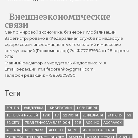
Внешнеэкономические
связи
Сайт о мировой экономике, бизнесе и глобализации
Зарегистрировано в Федеральная служба по надзору в
сфере связи, информационных технологий и массовых
коммуникаций (Роскомнадзор) Эл ФС77-57994 от 28 апреля
2014
Главный редактор и учредитель Федоренко М.А.
Email редакции: m.a.fedorenko@gmail.com.
Телефон редакции: +79859909990
Теги
#PUTIN
#АВДЕЕВКА
. КИБЕРАТАКИ
1 СЕНТЯБРЯ
10 ТЫСЯЧ РУБЛЕЙ
1990
1С
22 ИЮНЯ
23 ФЕВРАЛЯ
24 ИЮНЯ
5G
5G-СЕТИ
75-АЯ ГЕНАССАМБЛЕЯ ООН
90-Е
AGC INC
AGORAVOX
ALIBABA
ALIEXPRESS
ALLTECH
APPLE
ARCTIC CHALLENGE
ARTIFICIAL INTELLIGENCE JOURNEY
ATACMS
ATLANTIC COAST
AUKUS