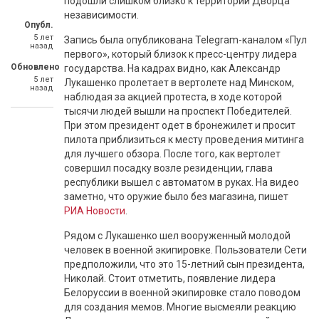
подошли слишком близко к территории Дворца
независимости.
Опубл.
5 лет
Запись была опубликована Telegram-каналом «Пул
назад
первого», который близок к пресс-центру лидера
Обновлено
государства. На кадрах видно, как Александр
5 лет
Лукашенко пролетает в вертолете над Минском,
назад
наблюдая за акцией протеста, в ходе которой
тысячи людей вышли на проспект Победителей.
При этом президент одет в бронежилет и просит
пилота приблизиться к месту проведения митинга
для лучшего обзора. После того, как вертолет
совершил посадку возле резиденции, глава
республики вышел с автоматом в руках. На видео
заметно, что оружие было без магазина, пишет
РИА Новости
.
Рядом с Лукашенко шел вооруженный молодой
человек в военной экипировке. Пользователи Сети
предположили, что это 15-летний сын президента,
Николай. Стоит отметить, появление лидера
Белоруссии в военной экипировке стало поводом
для создания мемов. Многие высмеяли реакцию