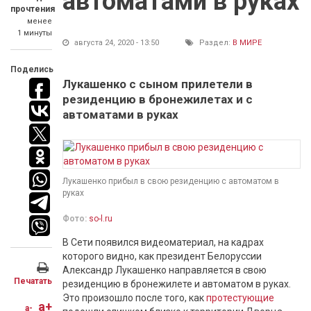
автоматами в руках
прочтения
менее
1 минуты
августа 24, 2020 - 13:50
Раздел:
В МИРЕ
Поделись
Лукашенко с сыном прилетели в
резиденцию в бронежилетах и с
автоматами в руках
Лукашенко прибыл в свою резиденцию с автоматом в
руках
Фото:
so-l.ru
В Сети появился видеоматериал, на кадрах
которого видно, как президент Белоруссии
Александр Лукашенко направляется в свою
Печатать
резиденцию в бронежилете и автоматом в руках.
Это произошло после того, как
протестующие
a+
a-