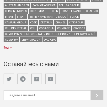
AUSTRALIAN OPEN
BANK OF AMERICA
BELUGA GROUP
BERGEN ENGINES
BIONORICA
BITCOIN
BRAND FINANCE GLOBAL 500
BRENT
BREXIT
BRITISH AMERICAN TOBACCO
BUNGE
CAMPARI GROUP
CDEK
CEETRUS
CHANEL
CITIGROUP
CNH INDUSTRIAL
CNN
COCA-COLA
COINBASE
COVID-19
COVID-19 КРУПНЫЕ СДЕЛКИ СЛИЯНИЕ И ПРИОБРЕТЕНИЕ КОМПАНИЙ
COVID-19?
CREW DRAGON
DAO GDA
Ещё
Оставайтесь с нами