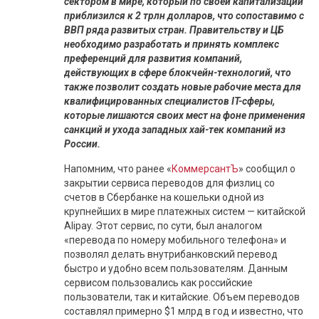
сектором в мире, который по своей капитализации
приблизился к 2 трлн долларов, что сопоставимо с
ВВП ряда развитых стран. Правительству и ЦБ
необходимо разработать и принять комплекс
преференций для развития компаний,
действующих в сфере блокчейн-технологий, что
также позволит создать новые рабочие места для
квалифицированных специалистов IT-сферы,
которые лишаются своих мест на фоне применения
санкций и ухода западных хай-тек компаний из
России.
Напомним, что ранее «
КоммерсантЪ
» сообщил о
закрытии сервиса переводов для физлиц со
счетов в Сбербанке на кошельки одной из
крупнейших в мире платежных систем — китайской
Alipay. Этот сервис, по сути, был аналогом
«перевода по номеру мобильного телефона» и
позволял делать внутрибанковский перевод
быстро и удобно всем пользователям. Данным
сервисом пользовались как российские
пользователи, так и китайские. Объем переводов
составлял примерно $1 млрд в год и известно, что