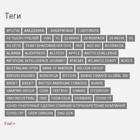
Теги
#PUTIN
#АВДЕЕВКА
. КИБЕРАТАКИ
1 СЕНТЯБРЯ
10 ТЫСЯЧ РУБЛЕЙ
1990
1С
22 ИЮНЯ
23 ФЕВРАЛЯ
24 ИЮНЯ
5G
5G-СЕТИ
75-АЯ ГЕНАССАМБЛЕЯ ООН
90-Е
AGC INC
AGORAVOX
ALIBABA
ALIEXPRESS
ALLTECH
APPLE
ARCTIC CHALLENGE
ARTIFICIAL INTELLIGENCE JOURNEY
ATACMS
ATLANTIC COAST
AUKUS
AUSTRALIAN OPEN
BANK OF AMERICA
BELUGA GROUP
BERGEN ENGINES
BIONORICA
BITCOIN
BRAND FINANCE GLOBAL 500
BRENT
BREXIT
BRITISH AMERICAN TOBACCO
BUNGE
CAMPARI GROUP
CDEK
CEETRUS
CHANEL
CITIGROUP
CNH INDUSTRIAL
CNN
COCA-COLA
COINBASE
COVID-19
COVID-19 КРУПНЫЕ СДЕЛКИ СЛИЯНИЕ И ПРИОБРЕТЕНИЕ КОМПАНИЙ
COVID-19?
CREW DRAGON
DAO GDA
Ещё