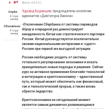
a+
a-
Фото:
ИА ВЭС
Эдуард Буданцев
, председатель коллегии
Опубл.
адвокатов «Диктатура Закона»:
4 года
назад
-Отключение Сбербанка от системы переводов
Обновлено
Alipay в очередной раз демонстрирует
4 года
назад
ненадежность Китая как стратегического партнера
России. Китай руководствуется исключительно
своими национальными интересами и «сдаст»
Россию при первой же выгодной ситуации.
России необходимо уходить от системы
тотального регулирования экономики и искать
принципиально новые подходы и решения. Сейчас
курс на активное применение блокчейн-технологий
и интеграцию в криптоэкономику – единственный
путь, который может обеспечить как финансовый,
так и технологический прорыв, а также вновь
обрести лидерство.
Криптоэкономика на сегодняшний момент
является самым динамично развивающимся