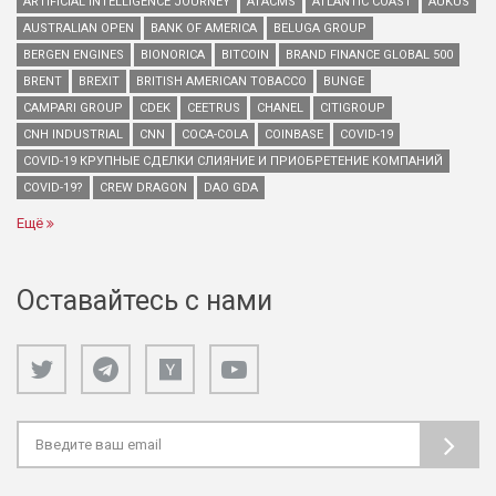
ARTIFICIAL INTELLIGENCE JOURNEY
ATACMS
ATLANTIC COAST
AUKUS
AUSTRALIAN OPEN
BANK OF AMERICA
BELUGA GROUP
BERGEN ENGINES
BIONORICA
BITCOIN
BRAND FINANCE GLOBAL 500
BRENT
BREXIT
BRITISH AMERICAN TOBACCO
BUNGE
CAMPARI GROUP
CDEK
CEETRUS
CHANEL
CITIGROUP
CNH INDUSTRIAL
CNN
COCA-COLA
COINBASE
COVID-19
COVID-19 КРУПНЫЕ СДЕЛКИ СЛИЯНИЕ И ПРИОБРЕТЕНИЕ КОМПАНИЙ
COVID-19?
CREW DRAGON
DAO GDA
Ещё
Оставайтесь с нами