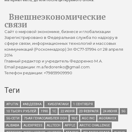
Внешнеэкономические
связи
Сайт о мировой экономике, бизнесе и глобализации
Зарегистрировано в Федеральная служба по надзору в
сфере связи, информационных технологий и массовых
коммуникаций (Роскомнадзор) Эл ФС77-57994 от 28 апреля
2014
Главный редактор и учредитель Федоренко М.А.
Email редакции: m.a.fedorenko@gmail.com.
Телефон редакции: +79859909990
Теги
#PUTIN
#АВДЕЕВКА
. КИБЕРАТАКИ
1 СЕНТЯБРЯ
10 ТЫСЯЧ РУБЛЕЙ
1990
1С
22 ИЮНЯ
23 ФЕВРАЛЯ
24 ИЮНЯ
5G
5G-СЕТИ
75-АЯ ГЕНАССАМБЛЕЯ ООН
90-Е
AGC INC
AGORAVOX
ALIBABA
ALIEXPRESS
ALLTECH
APPLE
ARCTIC CHALLENGE