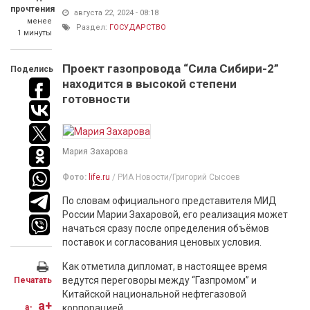
прочтения
августа 22, 2024 - 08:18
менее
Раздел:
ГОСУДАРСТВО
1 минуты
Проект газопровода “Сила Сибири-2”
Поделись
находится в высокой степени
готовности
Мария Захарова
Фото:
life.ru
/ РИА Новости/Григорий Сысоев
По словам официального представителя МИД
России Марии Захаровой, его реализация может
начаться сразу после определения объёмов
поставок и согласования ценовых условия.
Как отметила дипломат, в настоящее время
ведутся переговоры между “Газпромом” и
Печатать
Китайской национальной нефтегазовой
a+
a-
корпорацией.