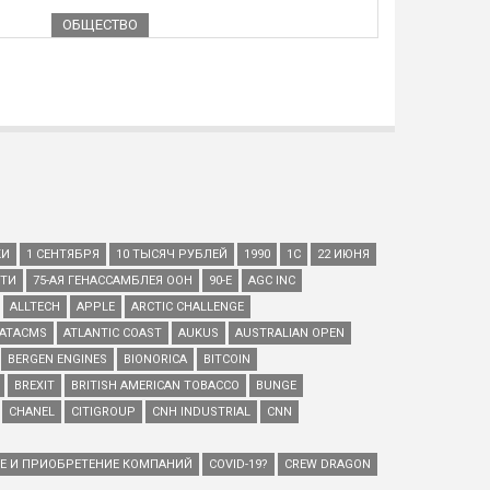
ОБЩЕСТВО
КИ
1 СЕНТЯБРЯ
10 ТЫСЯЧ РУБЛЕЙ
1990
1С
22 ИЮНЯ
ЕТИ
75-АЯ ГЕНАССАМБЛЕЯ ООН
90-Е
AGC INC
ALLTECH
APPLE
ARCTIC CHALLENGE
ATACMS
ATLANTIC COAST
AUKUS
AUSTRALIAN OPEN
BERGEN ENGINES
BIONORICA
BITCOIN
BREXIT
BRITISH AMERICAN TOBACCO
BUNGE
CHANEL
CITIGROUP
CNH INDUSTRIAL
CNN
ИЕ И ПРИОБРЕТЕНИЕ КОМПАНИЙ
COVID-19?
CREW DRAGON