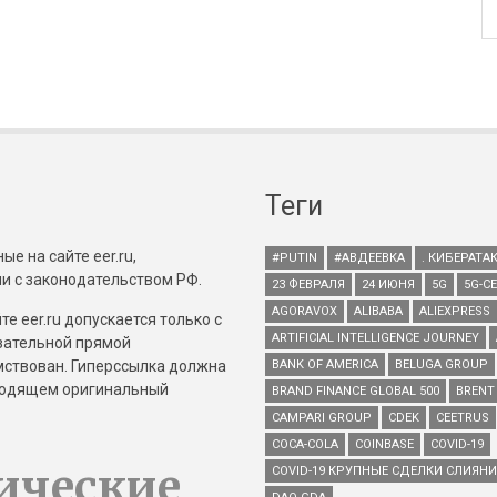
Теги
е на сайте eer.ru,
#PUTIN
#АВДЕЕВКА
. КИБЕРАТА
и с законодательством РФ.
23 ФЕВРАЛЯ
24 ИЮНЯ
5G
5G-С
AGORAVOX
ALIBABA
ALIEXPRESS
е eer.ru допускается только с
ARTIFICIAL INTELLIGENCE JOURNEY
зательной прямой
имствован. Гиперссылка должна
BANK OF AMERICA
BELUGA GROUP
зводящем оригинальный
BRAND FINANCE GLOBAL 500
BRENT
CAMPARI GROUP
CDEK
CEETRUS
COCA-COLA
COINBASE
COVID-19
ические
COVID-19 КРУПНЫЕ СДЕЛКИ СЛИЯН