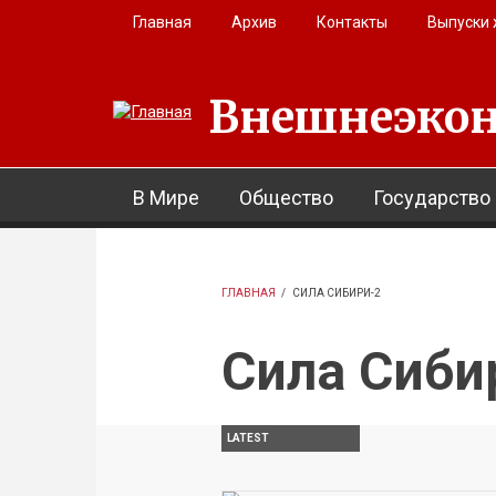
Перейти к основному содержанию
Главная
Архив
Контакты
Выпуски
Внешнеэкон
В Мире
Общество
Государство
ГЛАВНАЯ
/
СИЛА СИБИРИ-2
Сила Сиби
LATEST