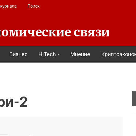
 журнала
Поиск
омические связи
Бизнес
HiTech
Мнение
Криптоэконо
ри-2