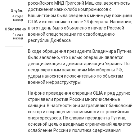
российского МИД Григорий Машков, вероятность
достижения каких-либо компромиссов с
Опубл.
Вашингтоном была сведена к минимуму позицией
4 года
назад
США и их союзников после 24 февраля. Напомним,
в этот день было объявлено о начале Россией
Обновлено
военной спецоперации по освобождению
4 года
назад
республик Донбасса.
В ходе обращения президента Владимира Путина
было заявлено, что целью операции является
денацификация и демилитаризация Украины. По
неоднократным заявлениям Минобороны РФ,
удары наносятся исключительно по объектам
военной инфраструктуры.
На фоне проведения операции США и ряд других
стран ввели против России многочисленные
санкции. В частности они затрагивают банковский
сектор и сокращение зависимости от российских
энергоресурсов. По словам президента Путина,
основной целью вводимых ограничений является
ослабление России и политика сдерживания.