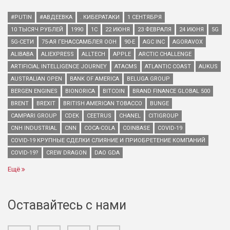
#PUTIN
#АВДЕЕВКА
. КИБЕРАТАКИ
1 СЕНТЯБРЯ
10 ТЫСЯЧ РУБЛЕЙ
1990
1С
22 ИЮНЯ
23 ФЕВРАЛЯ
24 ИЮНЯ
5G
5G-СЕТИ
75-АЯ ГЕНАССАМБЛЕЯ ООН
90-Е
AGC INC
AGORAVOX
ALIBABA
ALIEXPRESS
ALLTECH
APPLE
ARCTIC CHALLENGE
ARTIFICIAL INTELLIGENCE JOURNEY
ATACMS
ATLANTIC COAST
AUKUS
AUSTRALIAN OPEN
BANK OF AMERICA
BELUGA GROUP
BERGEN ENGINES
BIONORICA
BITCOIN
BRAND FINANCE GLOBAL 500
BRENT
BREXIT
BRITISH AMERICAN TOBACCO
BUNGE
CAMPARI GROUP
CDEK
CEETRUS
CHANEL
CITIGROUP
CNH INDUSTRIAL
CNN
COCA-COLA
COINBASE
COVID-19
COVID-19 КРУПНЫЕ СДЕЛКИ СЛИЯНИЕ И ПРИОБРЕТЕНИЕ КОМПАНИЙ
COVID-19?
CREW DRAGON
DAO GDA
Ещё
Оставайтесь с нами