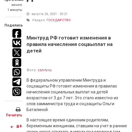
менее
1 минуты
августа 26, 2021 - 20:21
Раздел:
ГОСУДАРСТВО
Поделись
Минтруд РФ готовит изменения в
правила начисления соцвыплат на
детей
Фото:
csn-tv.ru
В федеральном управлении Минтруда и
соцзащиты РФ готовят изменения в правилах
начисления социальных выплат на детей
возрастом от 3 до 7 лет. Это стало известно из
слов замминистра труда и соцзащиты Ольги
Баталиной.
Печатать
В настоящее время одиноким родителям,
a+
беременным женщинам, ставшим на учет в ранние
a-
сроки, могут отказать в мерах поддержки в том