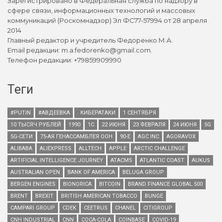
Зарегистрировано в Федеральная служба по надзору в
сфере связи, информационных технологий и массовых
коммуникаций (Роскомнадзор) Эл ФС77-57994 от 28 апреля
2014
Главный редактор и учредитель Федоренко М.А.
Email редакции: m.a.fedorenko@gmail.com.
Телефон редакции: +79859909990
Теги
#PUTIN
#АВДЕЕВКА
. КИБЕРАТАКИ
1 СЕНТЯБРЯ
10 ТЫСЯЧ РУБЛЕЙ
1990
1С
22 ИЮНЯ
23 ФЕВРАЛЯ
24 ИЮНЯ
5G
5G-СЕТИ
75-АЯ ГЕНАССАМБЛЕЯ ООН
90-Е
AGC INC
AGORAVOX
ALIBABA
ALIEXPRESS
ALLTECH
APPLE
ARCTIC CHALLENGE
ARTIFICIAL INTELLIGENCE JOURNEY
ATACMS
ATLANTIC COAST
AUKUS
AUSTRALIAN OPEN
BANK OF AMERICA
BELUGA GROUP
BERGEN ENGINES
BIONORICA
BITCOIN
BRAND FINANCE GLOBAL 500
BRENT
BREXIT
BRITISH AMERICAN TOBACCO
BUNGE
CAMPARI GROUP
CDEK
CEETRUS
CHANEL
CITIGROUP
CNH INDUSTRIAL
CNN
COCA-COLA
COINBASE
COVID-19