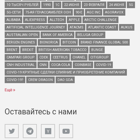
10 ТЫСЯЧ РУБЛЕЙ
1990
1С
22 ИЮНЯ
23 ФЕВРАЛЯ
24 ИЮНЯ
5G
5G-СЕТИ
75-АЯ ГЕНАССАМБЛЕЯ ООН
90-Е
AGC INC
AGORAVOX
ALIBABA
ALIEXPRESS
ALLTECH
APPLE
ARCTIC CHALLENGE
ARTIFICIAL INTELLIGENCE JOURNEY
ATACMS
ATLANTIC COAST
AUKUS
AUSTRALIAN OPEN
BANK OF AMERICA
BELUGA GROUP
BERGEN ENGINES
BIONORICA
BITCOIN
BRAND FINANCE GLOBAL 500
BRENT
BREXIT
BRITISH AMERICAN TOBACCO
BUNGE
CAMPARI GROUP
CDEK
CEETRUS
CHANEL
CITIGROUP
CNH INDUSTRIAL
CNN
COCA-COLA
COINBASE
COVID-19
COVID-19 КРУПНЫЕ СДЕЛКИ СЛИЯНИЕ И ПРИОБРЕТЕНИЕ КОМПАНИЙ
COVID-19?
CREW DRAGON
DAO GDA
Ещё
Оставайтесь с нами