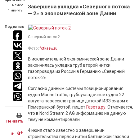
менее
Завершена укладка «Северного потока
1 минуты
— 2» в экономической зоне Дании
Поделись
Северный поток-2
Фото:
fotkaew.ru
В исключительной экономической зоне Дании
закончилась укладка труб второй нитки
газопровода из России в Германию «Северный
поток-2».
Согласно данным системы позиционирования
судов MarineTraffic, трубоукладочное судно 22
августа пересекло границу датской ИЭЗ рядом с
Померанской бухтой, пишет
Газета.ру
. Отмечается,
что в Nord Stream 2 AG информацию на данную
тему не комментировали.
Печатать
4 июня стало известно о завершении
a+
a-
строительства первой нитки балтийской газовой