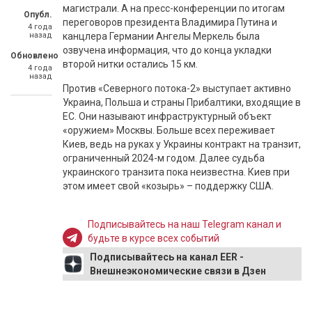
магистрали. А на пресс-конференции по итогам
Опубл.
переговоров президента Владимира Путина и
4 года
назад
канцлера Германии Ангелы Меркель была
озвучена информация, что до конца укладки
Обновлено
второй нитки остались 15 км.
4 года
назад
Против «Северного потока-2» выступает активно
Украина, Польша и страны Прибалтики, входящие в
ЕС. Они называют инфраструктурный объект
«оружием» Москвы. Больше всех переживает
Киев, ведь на руках у Украины контракт на транзит,
ограниченный 2024-м годом. Далее судьба
украинского транзита пока неизвестна. Киев при
этом имеет свой «козырь» – поддержку США.
Подписывайтесь на наш Telegram канал и
будьте в курсе всех событий
Подписывайтесь на канал EER -
Внешнеэкономические связи в Дзен