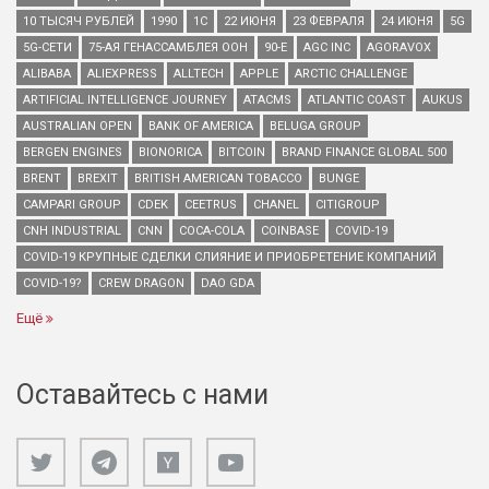
10 ТЫСЯЧ РУБЛЕЙ
1990
1С
22 ИЮНЯ
23 ФЕВРАЛЯ
24 ИЮНЯ
5G
5G-СЕТИ
75-АЯ ГЕНАССАМБЛЕЯ ООН
90-Е
AGC INC
AGORAVOX
ALIBABA
ALIEXPRESS
ALLTECH
APPLE
ARCTIC CHALLENGE
ARTIFICIAL INTELLIGENCE JOURNEY
ATACMS
ATLANTIC COAST
AUKUS
AUSTRALIAN OPEN
BANK OF AMERICA
BELUGA GROUP
BERGEN ENGINES
BIONORICA
BITCOIN
BRAND FINANCE GLOBAL 500
BRENT
BREXIT
BRITISH AMERICAN TOBACCO
BUNGE
CAMPARI GROUP
CDEK
CEETRUS
CHANEL
CITIGROUP
CNH INDUSTRIAL
CNN
COCA-COLA
COINBASE
COVID-19
COVID-19 КРУПНЫЕ СДЕЛКИ СЛИЯНИЕ И ПРИОБРЕТЕНИЕ КОМПАНИЙ
COVID-19?
CREW DRAGON
DAO GDA
Ещё
Оставайтесь с нами