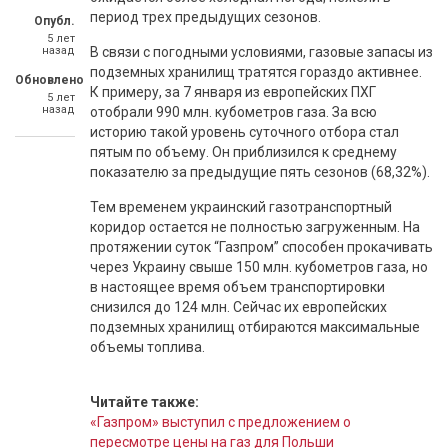
период трех предыдущих сезонов.
Опубл.
5 лет
назад
В связи с погодными условиями, газовые запасы из
подземных хранилищ тратятся гораздо активнее.
Обновлено
К примеру, за 7 января из европейских ПХГ
5 лет
назад
отобрали 990 млн. кубометров газа. За всю
историю такой уровень суточного отбора стал
пятым по объему. Он приблизился к среднему
показателю за предыдущие пять сезонов (68,32%).
Тем временем украинский газотранспортный
коридор остается не полностью загруженным. На
протяжении суток “Газпром” способен прокачивать
через Украину свыше 150 млн. кубометров газа, но
в настоящее время объем транспортировки
снизился до 124 млн. Сейчас их европейских
подземных хранилищ отбираются максимальные
объемы топлива.
Читайте также:
«Газпром» выступил с предложением о
пересмотре цены на газ для Польши