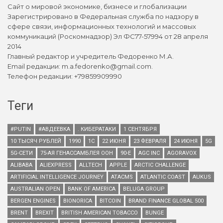
Сайт о мировой экономике, бизнесе и глобализации
Зарегистрировано в Федеральная служба по надзору в
сфере связи, информационных технологий и массовых
коммуникаций (Роскомнадзор) Эл ФС77-57994 от 28 апреля
2014
Главный редактор и учредитель Федоренко М.А.
Email редакции: m.a.fedorenko@gmail.com.
Телефон редакции: +79859909990
Теги
#PUTIN
#АВДЕЕВКА
. КИБЕРАТАКИ
1 СЕНТЯБРЯ
10 ТЫСЯЧ РУБЛЕЙ
1990
1С
22 ИЮНЯ
23 ФЕВРАЛЯ
24 ИЮНЯ
5G
5G-СЕТИ
75-АЯ ГЕНАССАМБЛЕЯ ООН
90-Е
AGC INC
AGORAVOX
ALIBABA
ALIEXPRESS
ALLTECH
APPLE
ARCTIC CHALLENGE
ARTIFICIAL INTELLIGENCE JOURNEY
ATACMS
ATLANTIC COAST
AUKUS
AUSTRALIAN OPEN
BANK OF AMERICA
BELUGA GROUP
BERGEN ENGINES
BIONORICA
BITCOIN
BRAND FINANCE GLOBAL 500
BRENT
BREXIT
BRITISH AMERICAN TOBACCO
BUNGE