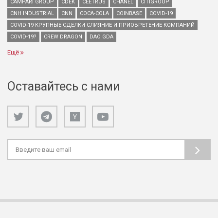
CAMPARI GROUP
CDEK
CEETRUS
CHANEL
CITIGROUP
CNH INDUSTRIAL
CNN
COCA-COLA
COINBASE
COVID-19
COVID-19 КРУПНЫЕ СДЕЛКИ СЛИЯНИЕ И ПРИОБРЕТЕНИЕ КОМПАНИЙ
COVID-19?
CREW DRAGON
DAO GDA
Ещё
Оставайтесь с нами