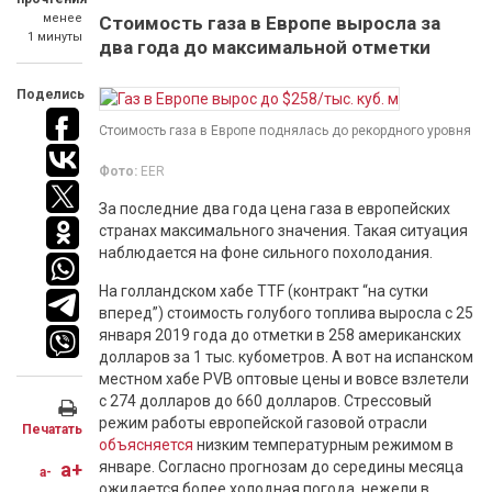
менее
Стоимость газа в Европе выросла за
1 минуты
два года до максимальной отметки
Поделись
Стоимость газа в Европе поднялась до рекордного уровня
Фото:
EER
За последние два года цена газа в европейских
странах максимального значения. Такая ситуация
наблюдается на фоне сильного похолодания.
На голландском хабе TTF (контракт “на сутки
вперед”) стоимость голубого топлива выросла с 25
января 2019 года до отметки в 258 американских
долларов за 1 тыс. кубометров. А вот на испанском
местном хабе PVB оптовые цены и вовсе взлетели
с 274 долларов до 660 долларов. Стрессовый
режим работы европейской газовой отрасли
Печатать
объясняется
низким температурным режимом в
a+
январе. Согласно прогнозам до середины месяца
a-
ожидается более холодная погода, нежели в