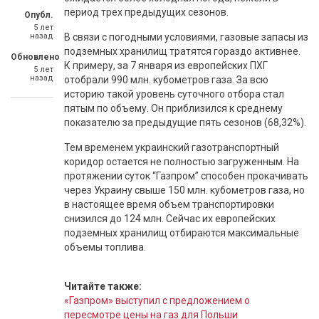
период трех предыдущих сезонов.
Опубл.
5 лет
назад
В связи с погодными условиями, газовые запасы из
подземных хранилищ тратятся гораздо активнее.
Обновлено
К примеру, за 7 января из европейских ПХГ
5 лет
назад
отобрали 990 млн. кубометров газа. За всю
историю такой уровень суточного отбора стал
пятым по объему. Он приблизился к среднему
показателю за предыдущие пять сезонов (68,32%).
Тем временем украинский газотранспортный
коридор остается не полностью загруженным. На
протяжении суток “Газпром” способен прокачивать
через Украину свыше 150 млн. кубометров газа, но
в настоящее время объем транспортировки
снизился до 124 млн. Сейчас их европейских
подземных хранилищ отбираются максимальные
объемы топлива.
Читайте также:
«Газпром» выступил с предложением о
пересмотре цены на газ для Польши