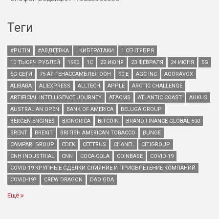
Теги
#PUTIN
#АВДЕЕВКА
. КИБЕРАТАКИ
1 СЕНТЯБРЯ
10 ТЫСЯЧ РУБЛЕЙ
1990
1С
22 ИЮНЯ
23 ФЕВРАЛЯ
24 ИЮНЯ
5G
5G-СЕТИ
75-АЯ ГЕНАССАМБЛЕЯ ООН
90-Е
AGC INC
AGORAVOX
ALIBABA
ALIEXPRESS
ALLTECH
APPLE
ARCTIC CHALLENGE
ARTIFICIAL INTELLIGENCE JOURNEY
ATACMS
ATLANTIC COAST
AUKUS
AUSTRALIAN OPEN
BANK OF AMERICA
BELUGA GROUP
BERGEN ENGINES
BIONORICA
BITCOIN
BRAND FINANCE GLOBAL 500
BRENT
BREXIT
BRITISH AMERICAN TOBACCO
BUNGE
CAMPARI GROUP
CDEK
CEETRUS
CHANEL
CITIGROUP
CNH INDUSTRIAL
CNN
COCA-COLA
COINBASE
COVID-19
COVID-19 КРУПНЫЕ СДЕЛКИ СЛИЯНИЕ И ПРИОБРЕТЕНИЕ КОМПАНИЙ
COVID-19?
CREW DRAGON
DAO GDA
Ещё