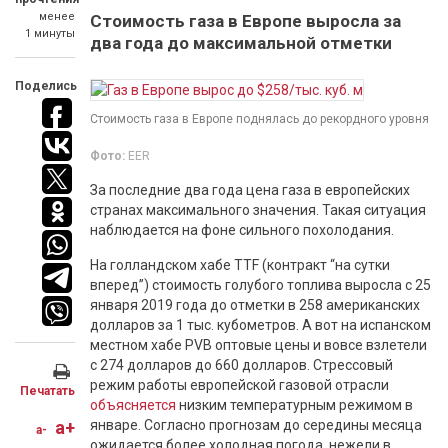
менее
Стоимость газа в Европе выросла за
1 минуты
два года до максимальной отметки
Поделись
Стоимость газа в Европе поднялась до рекордного уровня
Фото:
EER
За последние два года цена газа в европейских
странах максимального значения. Такая ситуация
наблюдается на фоне сильного похолодания.
На голландском хабе TTF (контракт “на сутки
вперед”) стоимость голубого топлива выросла с 25
января 2019 года до отметки в 258 американских
долларов за 1 тыс. кубометров. А вот на испанском
местном хабе PVB оптовые цены и вовсе взлетели
с 274 долларов до 660 долларов. Стрессовый
режим работы европейской газовой отрасли
Печатать
объясняется
низким температурным режимом в
a+
январе. Согласно прогнозам до середины месяца
a-
ожидается более холодная погода, нежели в