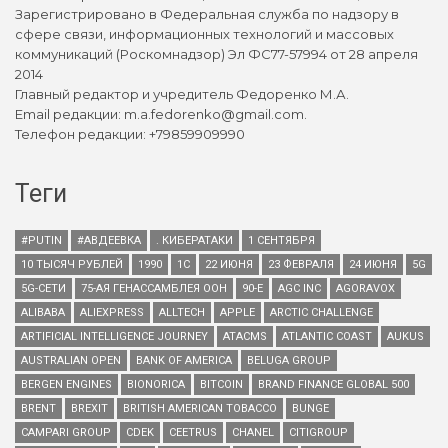
Зарегистрировано в Федеральная служба по надзору в
сфере связи, информационных технологий и массовых
коммуникаций (Роскомнадзор) Эл ФС77-57994 от 28 апреля
2014
Главный редактор и учредитель Федоренко М.А.
Email редакции: m.a.fedorenko@gmail.com.
Телефон редакции: +79859909990
Теги
#PUTIN
#АВДЕЕВКА
. КИБЕРАТАКИ
1 СЕНТЯБРЯ
10 ТЫСЯЧ РУБЛЕЙ
1990
1С
22 ИЮНЯ
23 ФЕВРАЛЯ
24 ИЮНЯ
5G
5G-СЕТИ
75-АЯ ГЕНАССАМБЛЕЯ ООН
90-Е
AGC INC
AGORAVOX
ALIBABA
ALIEXPRESS
ALLTECH
APPLE
ARCTIC CHALLENGE
ARTIFICIAL INTELLIGENCE JOURNEY
ATACMS
ATLANTIC COAST
AUKUS
AUSTRALIAN OPEN
BANK OF AMERICA
BELUGA GROUP
BERGEN ENGINES
BIONORICA
BITCOIN
BRAND FINANCE GLOBAL 500
BRENT
BREXIT
BRITISH AMERICAN TOBACCO
BUNGE
CAMPARI GROUP
CDEK
CEETRUS
CHANEL
CITIGROUP