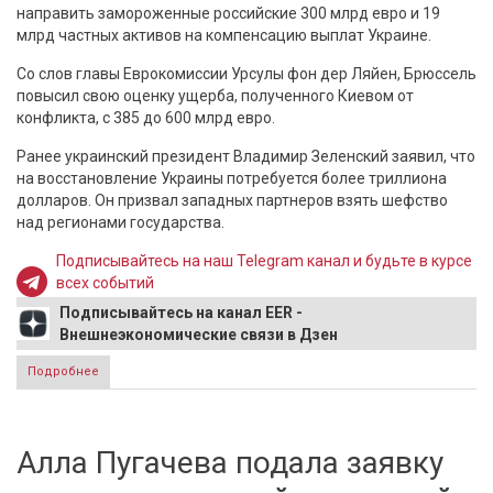
направить замороженные российские 300 млрд евро и 19
млрд частных активов на компенсацию выплат Украине.
Со слов главы Еврокомиссии Урсулы фон дер Ляйен, Брюссель
повысил свою оценку ущерба, полученного Киевом от
конфликта, с 385 до 600 млрд евро.
Ранее украинский президент Владимир Зеленский заявил, что
на восстановление Украины потребуется более триллиона
долларов. Он призвал западных партнеров взять шефство
над регионами государства.
Подписывайтесь на наш Telegram канал и будьте в курсе
всех событий
Подписывайтесь на канал EER -
Внешнеэкономические связи в Дзен
Подробнее
о ЕК пересмотрела оценку ущерба Украине в сторону
увеличения и предложила источник возмещения потерь
Алла Пугачева подала заявку