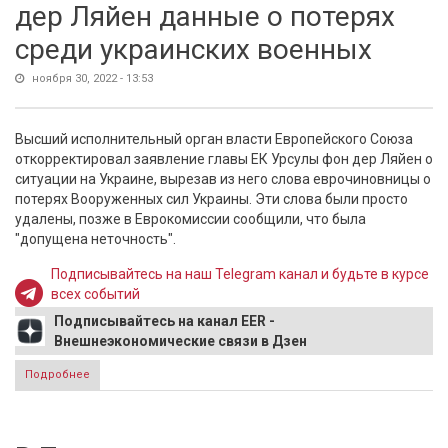
дер Ляйен данные о потерях
среди украинских военных
ноября 30, 2022 - 13:53
Высший исполнительный орган власти Европейского Союза
откорректировал заявление главы ЕК Урсулы фон дер Ляйен о
ситуации на Украине, вырезав из него слова еврочиновницы о
потерях Вооруженных сил Украины. Эти слова были просто
удалены, позже в Еврокомиссии сообщили, что была
"допущена неточность".
Подписывайтесь на наш Telegram канал и будьте в курсе
всех событий
Подписывайтесь на канал EER -
Внешнеэкономические связи в Дзен
Подробнее
о ЕК убрала из заявления фон дер Ляйен данные о
потерях среди украинских военных