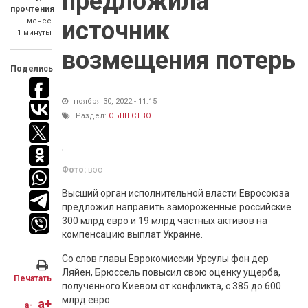
предложила
прочтения
менее
источник
1 минуты
возмещения потерь
Поделись
ноября 30, 2022 - 11:15
Раздел:
ОБЩЕСТВО
Фото:
вэс
Высший орган исполнительной власти Евросоюза
предложил направить замороженные российские
300 млрд евро и 19 млрд частных активов на
компенсацию выплат Украине.
Со слов главы Еврокомиссии Урсулы фон дер
Ляйен, Брюссель повысил свою оценку ущерба,
Печатать
полученного Киевом от конфликта, с 385 до 600
млрд евро.
a+
a-