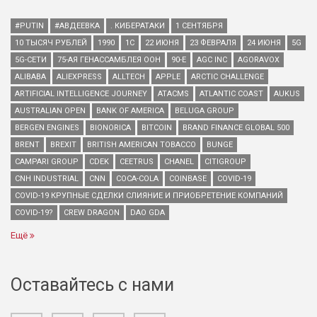
#PUTIN
#АВДЕЕВКА
. КИБЕРАТАКИ
1 СЕНТЯБРЯ
10 ТЫСЯЧ РУБЛЕЙ
1990
1С
22 ИЮНЯ
23 ФЕВРАЛЯ
24 ИЮНЯ
5G
5G-СЕТИ
75-АЯ ГЕНАССАМБЛЕЯ ООН
90-Е
AGC INC
AGORAVOX
ALIBABA
ALIEXPRESS
ALLTECH
APPLE
ARCTIC CHALLENGE
ARTIFICIAL INTELLIGENCE JOURNEY
ATACMS
ATLANTIC COAST
AUKUS
AUSTRALIAN OPEN
BANK OF AMERICA
BELUGA GROUP
BERGEN ENGINES
BIONORICA
BITCOIN
BRAND FINANCE GLOBAL 500
BRENT
BREXIT
BRITISH AMERICAN TOBACCO
BUNGE
CAMPARI GROUP
CDEK
CEETRUS
CHANEL
CITIGROUP
CNH INDUSTRIAL
CNN
COCA-COLA
COINBASE
COVID-19
COVID-19 КРУПНЫЕ СДЕЛКИ СЛИЯНИЕ И ПРИОБРЕТЕНИЕ КОМПАНИЙ
COVID-19?
CREW DRAGON
DAO GDA
Ещё
Оставайтесь с нами