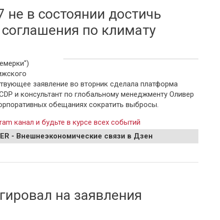
 не в состоянии достичь
 соглашения по климату
емерки")
ижского
тствующее заявление во вторник сделала платформа
CDP и консультант по глобальному менеджменту Оливер
корпоративных обещаниях сократить выбросы.
ram канал и будьте в курсе всех событий
EER - Внешнеэкономические связи в Дзен
остоянии достичь целей Парижского соглашения по климату
гировал на заявления