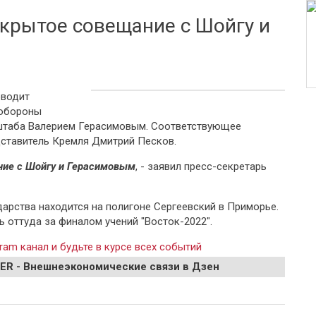
акрытое совещание с Шойгу и
оводит
нобороны
штаба Валерием Герасимовым. Соответствующее
дставитель Кремля Дмитрий Песков.
ние с Шойгу и Герасимовым
, - заявил пресс-секретарь
дарства находится на полигоне Сергеевский в Приморье.
 оттуда за финалом учений "Восток-2022".
ram канал и будьте в курсе всех событий
EER - Внешнеэкономические связи в Дзен
 совещание с Шойгу и Герасимовым