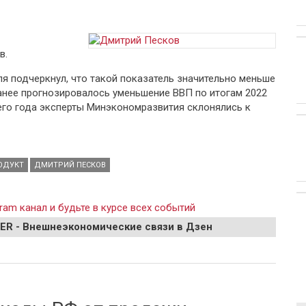
в.
 подчеркнул, что такой показатель значительно меньше
анее прогнозировалось уменьшение ВВП по итогам 2022
щего года эксперты Минэкономразвития склонялись к
ОДУКТ
ДМИТРИЙ ПЕСКОВ
ram канал и будьте в курсе всех событий
EER - Внешнеэкономические связи в Дзен
о итогам года может превысить 2%