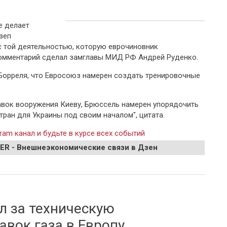
е делает
зеп
с той деятельностью, которую еврочиновник
омментарий сделал замглавы МИД РФ Андрей Руденко.
 Борреля, что Евросоюз намерен создать тренировочные
авок вооружения Киеву, Брюссель намерен упорядочить
тран для Украины под своим началом", цитата.
ram канал и будьте в курсе всех событий
EER - Внешнеэкономические связи в Дзен
 на заявления Борреля
л за техническую
авок газа в Европу