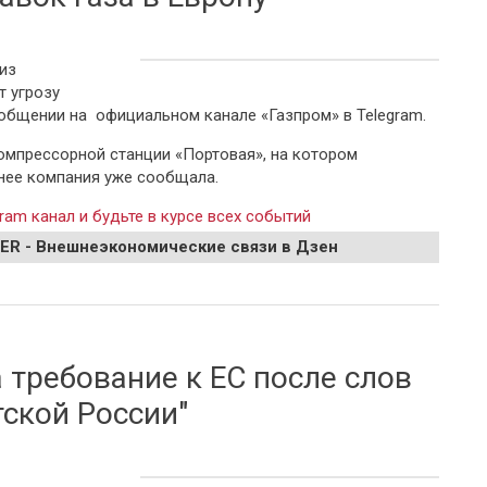
из
т угрозу
ообщении на официальном канале «Газпром» в Telegram.
 компрессорной станции «Портовая», на котором
анее компания уже сообщала.
ram канал и будьте в курсе всех событий
EER - Внешнеэкономические связи в Дзен
ническую безопасность поставок газа в Европу
требование к ЕС после слов
ской России"