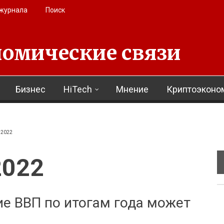
 журнала
Поиск
омические связи
Бизнес
HiTech
Мнение
Криптоэконо
 2022
2022
ие ВВП по итогам года может