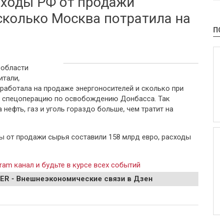
оходы РФ от продажи
сколько Москва потратила на
П
 области
итали,
работала на продаже энергоносителей и сколько при
ю спецоперацию по освобождению Донбасса. Так
 нефть, газ и уголь гораздо больше, чем тратит на
ы от продажи сырья составили 158 млрд евро, расходы
ram канал и будьте в курсе всех событий
EER - Внешнеэкономические связи в Дзен
РФ от продажи энергоресурсов и сколько Москва потратила на СВО в
Донбассе