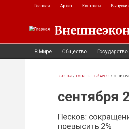
Перейти к основному содержанию
Главная
Архив
Контакты
Выпуски
Внешнеэкон
В Мире
Общество
Государство
ГЛАВНАЯ
/
ЕЖЕМЕСЯЧНЫЙ АРХИВ
/
СЕНТЯБРЯ
сентября 
Песков: сокращен
превысить 2%