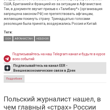
США, Британией и Францией из-за ситуации в Афганистане.
Так, в документе звучит призыв к «Талибану*» (организация
запрещена законом РФ) не препятствовать афганцам,
желающим покинуть страну. Тринадцатью голосами
резолюция была принята, воздержались Россия и Китай.
Теги:
ООН
АФГАНИСТАН
НЕБЕНЗЯ
Подписывайтесь на наш Telegram канал и будьте в курсе
всех событий
Подписывайтесь на канал EER -
Внешнеэкономические связи в Дзен
Подробнее
о Небензя объяснил свое голосование в ООН по ситуации
в Афганистане
Польский журналист нашел, в
чем главный «страх» России