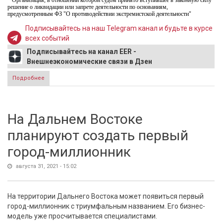
* Организация, в отношении которой судом принято вступившее в законную силу
решение о ликвидации или запрете деятельности по основаниям,
предусмотренным ФЗ "О противодействии экстремистской деятельности"
Подписывайтесь на наш Telegram канал и будьте в курсе
всех событий
Подписывайтесь на канал EER -
Внешнеэкономические связи в Дзен
Подробнее
о Эдуард Буданцев: «России необходимо усилить свои
позиции в Центральной Азии»
На Дальнем Востоке
планируют создать первый
город-миллионник
августа 31, 2021 - 15:02
На территории Дальнего Востока может появиться первый
город-миллионник с триумфальным названием. Его бизнес-
модель уже просчитывается специалистами.