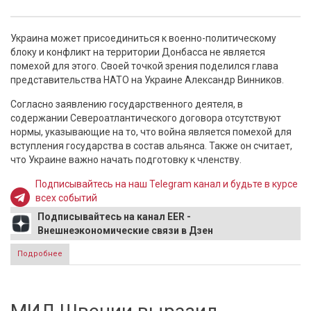
Украина может присоединиться к военно-политическому
блоку и конфликт на территории Донбасса не является
помехой для этого. Своей точкой зрения поделился глава
представительства НАТО на Украине Александр Винников.
Согласно заявлению государственного деятеля, в
содержании Североатлантического договора отсутствуют
нормы, указывающие на то, что война является помехой для
вступления государства в состав альянса. Также он считает,
что Украине важно начать подготовку к членству.
Подписывайтесь на наш Telegram канал и будьте в курсе
всех событий
Подписывайтесь на канал EER -
Внешнеэкономические связи в Дзен
Подробнее
о В НАТО заявили, что конфликт в Донбассе не помешает
для вступления Украины в альянс