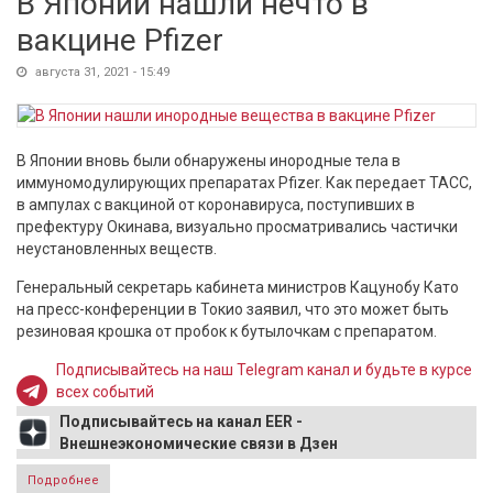
В Японии нашли нечто в
вакцине Pfizer
августа 31, 2021 - 15:49
В Японии вновь были обнаружены инородные тела в
иммуномодулирующих препаратах Pfizer. Как передает ТАСС,
в ампулах с вакциной от коронавируса, поступивших в
префектуру Окинава, визуально просматривались частички
неустановленных веществ.
Генеральный секретарь кабинета министров Кацунобу Като
на пресс-конференции в Токио заявил, что это может быть
резиновая крошка от пробок к бутылочкам с препаратом.
Подписывайтесь на наш Telegram канал и будьте в курсе
всех событий
Подписывайтесь на канал EER -
Внешнеэкономические связи в Дзен
Подробнее
о В Японии нашли нечто в вакцине Pfizer