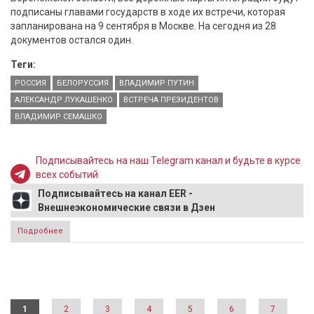
подписаны главами государств в ходе их встречи, которая
запланирована на 9 сентября в Москве. На сегодня из 28
документов остался один.
Теги:
РОССИЯ
БЕЛОРУССИЯ
ВЛАДИМИР ПУТИН
АЛЕКСАНДР ЛУКАШЕНКО
ВСТРЕЧА ПРЕЗИДЕНТОВ
ВЛАДИМИР СЕМАШКО
Подписывайтесь на наш Telegram канал и будьте в курсе
всех событий
Подписывайтесь на канал EER -
Внешнеэкономические связи в Дзен
Подробнее
о Путин и Лукашенко подпишут все дорожные карты
интеграции 9 сентября
Страницы
1
2
3
4
5
6
7