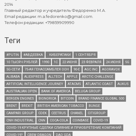
2014
Главный редактор и учредитель Федоренко М.А.
Email редакции: m.a.fedorenko@gmail.com.
Телефон редакции: +79859909990
Теги
#PUTIN
#АВДЕЕВКА
. КИБЕРАТАКИ
1 СЕНТЯБРЯ
10 ТЫСЯЧ РУБЛЕЙ
1990
1С
22 ИЮНЯ
23 ФЕВРАЛЯ
24 ИЮНЯ
5G
5G-СЕТИ
75-АЯ ГЕНАССАМБЛЕЯ ООН
90-Е
AGC INC
AGORAVOX
ALIBABA
ALIEXPRESS
ALLTECH
APPLE
ARCTIC CHALLENGE
ARTIFICIAL INTELLIGENCE JOURNEY
ATACMS
ATLANTIC COAST
AUKUS
AUSTRALIAN OPEN
BANK OF AMERICA
BELUGA GROUP
BERGEN ENGINES
BIONORICA
BITCOIN
BRAND FINANCE GLOBAL 500
BRENT
BREXIT
BRITISH AMERICAN TOBACCO
BUNGE
CAMPARI GROUP
CDEK
CEETRUS
CHANEL
CITIGROUP
CNH INDUSTRIAL
CNN
COCA-COLA
COINBASE
COVID-19
COVID-19 КРУПНЫЕ СДЕЛКИ СЛИЯНИЕ И ПРИОБРЕТЕНИЕ КОМПАНИЙ
COVID-19?
CREW DRAGON
DAO GDA