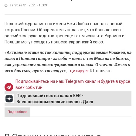
августа 31, 2021 - 16:09
Польский журналист по имени Ежи Любах назвал главный
«страх» России. Обозреватель полагает, что больше всего
российское руководство трепещет от мысли, что Украина и
Польша могут создать польско-украинский союз.
«Активные атаки пятой колонны, поддерживаемой Россией, на
власти Польши говорят за себя – ничего так Москва не боится,
как укрепления польско-украинского союза. Отлично. Им есть
чего бояться, пусть трепещут»
, -
цитирует
RT поляка.
Подписывайтесь на наш Telegram канал и будьте в курсе
всех событий
Подписывайтесь на канал EER -
Внешнеэкономические связи в Дзен
Подробнее
о Польский журналист нашел, в чем главный «страх»
России