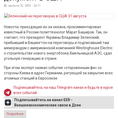
августа 31, 2021 - 22:11
Новости, приходящие из-за океана, прокомментировал
известный в России политтехнолог Марат Баширов. Так, он
считает, что президент Украины Владимир Зеленский,
прибывший в Вашингтон на переговоры и подписавший там
меморандум с американской компанией Westinghouse Electric
о строительстве нового энергоблока Хмельницкой АЭС, сдал
угольную генерацию в стране.
При этом эксперт назвал событие «откровенным фи» со
стороны Киева в адрес Германии, ратующей за закрытие всех
атомных станций в Евросоюзе.
Подписывайтесь на наш Telegram канал и будьте в курсе
всех событий
Подписывайтесь на канал EER -
Внешнеэкономические связи в Дзен
Подробнее
о Баширов рассказал, чем обернется для Донбасса