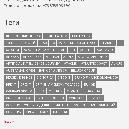
Телефон редакции: +79859909990
Теги
#PUTIN
#АВДЕЕВКА
. КИБЕРАТАКИ
1 СЕНТЯБРЯ
10 ТЫСЯЧ РУБЛЕЙ
1990
1С
22 ИЮНЯ
23 ФЕВРАЛЯ
24 ИЮНЯ
5G
5G-СЕТИ
75-АЯ ГЕНАССАМБЛЕЯ ООН
90-Е
AGC INC
AGORAVOX
ALIBABA
ALIEXPRESS
ALLTECH
APPLE
ARCTIC CHALLENGE
ARTIFICIAL INTELLIGENCE JOURNEY
ATACMS
ATLANTIC COAST
AUKUS
AUSTRALIAN OPEN
BANK OF AMERICA
BELUGA GROUP
BERGEN ENGINES
BIONORICA
BITCOIN
BRAND FINANCE GLOBAL 500
BRENT
BREXIT
BRITISH AMERICAN TOBACCO
BUNGE
CAMPARI GROUP
CDEK
CEETRUS
CHANEL
CITIGROUP
CNH INDUSTRIAL
CNN
COCA-COLA
COINBASE
COVID-19
COVID-19 КРУПНЫЕ СДЕЛКИ СЛИЯНИЕ И ПРИОБРЕТЕНИЕ КОМПАНИЙ
COVID-19?
CREW DRAGON
DAO GDA
Ещё