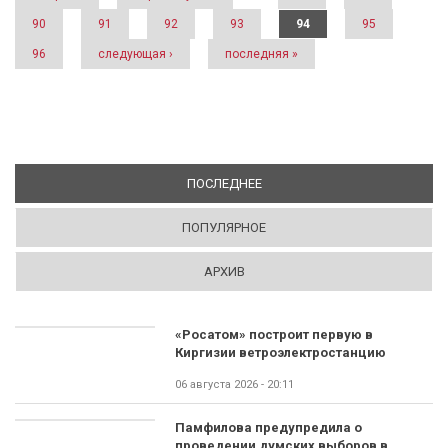
90
91
92
93
94
95
96
следующая ›
последняя »
ПОСЛЕДНЕЕ
(АКТИВНАЯ ВКЛАДКА)
ПОПУЛЯРНОЕ
АРХИВ
«Росатом» построит первую в
Киргизии ветроэлектростанцию
06 августа 2026 - 20:11
Памфилова предупредила о
проведении думских выборов в