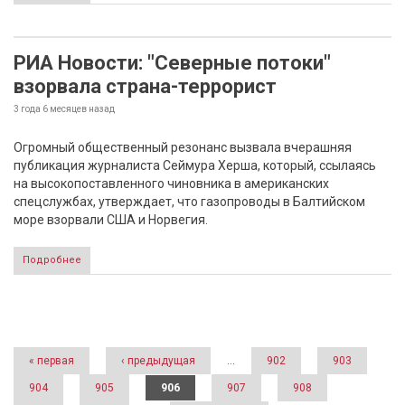
РИА Новости: "Северные потоки"
взорвала страна-террорист
3 года 6 месяцев
назад
Огромный общественный резонанс вызвала вчерашняя
публикация журналиста Сеймура Херша, который, ссылаясь
на высокопоставленного чиновника в американских
спецслужбах, утверждает, что газопроводы в Балтийском
море взорвали США и Норвегия.
Подробнее
Страницы
« первая
‹ предыдущая
…
902
903
904
905
906
907
908