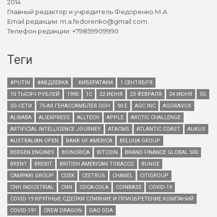
2014
Главный редактор и учредитель Федоренко М.А.
Email редакции: m.a.fedorenko@gmail.com.
Телефон редакции: +79859909990
Теги
#PUTIN
#АВДЕЕВКА
. КИБЕРАТАКИ
1 СЕНТЯБРЯ
10 ТЫСЯЧ РУБЛЕЙ
1990
1С
22 ИЮНЯ
23 ФЕВРАЛЯ
24 ИЮНЯ
5G
5G-СЕТИ
75-АЯ ГЕНАССАМБЛЕЯ ООН
90-Е
AGC INC
AGORAVOX
ALIBABA
ALIEXPRESS
ALLTECH
APPLE
ARCTIC CHALLENGE
ARTIFICIAL INTELLIGENCE JOURNEY
ATACMS
ATLANTIC COAST
AUKUS
AUSTRALIAN OPEN
BANK OF AMERICA
BELUGA GROUP
BERGEN ENGINES
BIONORICA
BITCOIN
BRAND FINANCE GLOBAL 500
BRENT
BREXIT
BRITISH AMERICAN TOBACCO
BUNGE
CAMPARI GROUP
CDEK
CEETRUS
CHANEL
CITIGROUP
CNH INDUSTRIAL
CNN
COCA-COLA
COINBASE
COVID-19
COVID-19 КРУПНЫЕ СДЕЛКИ СЛИЯНИЕ И ПРИОБРЕТЕНИЕ КОМПАНИЙ
COVID-19?
CREW DRAGON
DAO GDA