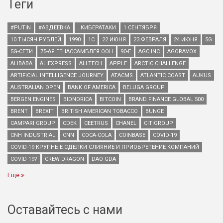
Теги
#PUTIN
#АВДЕЕВКА
. КИБЕРАТАКИ
1 СЕНТЯБРЯ
10 ТЫСЯЧ РУБЛЕЙ
1990
1С
22 ИЮНЯ
23 ФЕВРАЛЯ
24 ИЮНЯ
5G
5G-СЕТИ
75-АЯ ГЕНАССАМБЛЕЯ ООН
90-Е
AGC INC
AGORAVOX
ALIBABA
ALIEXPRESS
ALLTECH
APPLE
ARCTIC CHALLENGE
ARTIFICIAL INTELLIGENCE JOURNEY
ATACMS
ATLANTIC COAST
AUKUS
AUSTRALIAN OPEN
BANK OF AMERICA
BELUGA GROUP
BERGEN ENGINES
BIONORICA
BITCOIN
BRAND FINANCE GLOBAL 500
BRENT
BREXIT
BRITISH AMERICAN TOBACCO
BUNGE
CAMPARI GROUP
CDEK
CEETRUS
CHANEL
CITIGROUP
CNH INDUSTRIAL
CNN
COCA-COLA
COINBASE
COVID-19
COVID-19 КРУПНЫЕ СДЕЛКИ СЛИЯНИЕ И ПРИОБРЕТЕНИЕ КОМПАНИЙ
COVID-19?
CREW DRAGON
DAO GDA
Ещё
Оставайтесь с нами