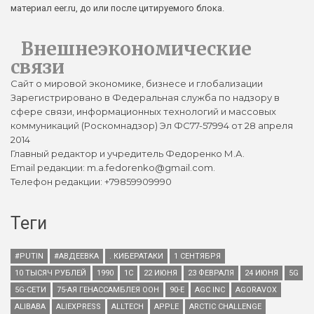
материал eer.ru, до или после цитируемого блока.
Внешнеэкономические
связи
Сайт о мировой экономике, бизнесе и глобализации
Зарегистрировано в Федеральная служба по надзору в
сфере связи, информационных технологий и массовых
коммуникаций (Роскомнадзор) Эл ФС77-57994 от 28 апреля
2014
Главный редактор и учредитель Федоренко М.А.
Email редакции: m.a.fedorenko@gmail.com.
Телефон редакции: +79859909990
Теги
#PUTIN
#АВДЕЕВКА
. КИБЕРАТАКИ
1 СЕНТЯБРЯ
10 ТЫСЯЧ РУБЛЕЙ
1990
1С
22 ИЮНЯ
23 ФЕВРАЛЯ
24 ИЮНЯ
5G
5G-СЕТИ
75-АЯ ГЕНАССАМБЛЕЯ ООН
90-Е
AGC INC
AGORAVOX
ALIBABA
ALIEXPRESS
ALLTECH
APPLE
ARCTIC CHALLENGE