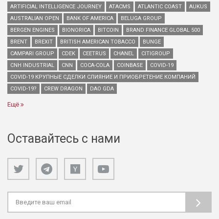
ARTIFICIAL INTELLIGENCE JOURNEY
ATACMS
ATLANTIC COAST
AUKUS
AUSTRALIAN OPEN
BANK OF AMERICA
BELUGA GROUP
BERGEN ENGINES
BIONORICA
BITCOIN
BRAND FINANCE GLOBAL 500
BRENT
BREXIT
BRITISH AMERICAN TOBACCO
BUNGE
CAMPARI GROUP
CDEK
CEETRUS
CHANEL
CITIGROUP
CNH INDUSTRIAL
CNN
COCA-COLA
COINBASE
COVID-19
COVID-19 КРУПНЫЕ СДЕЛКИ СЛИЯНИЕ И ПРИОБРЕТЕНИЕ КОМПАНИЙ
COVID-19?
CREW DRAGON
DAO GDA
Ещё
Оставайтесь с нами