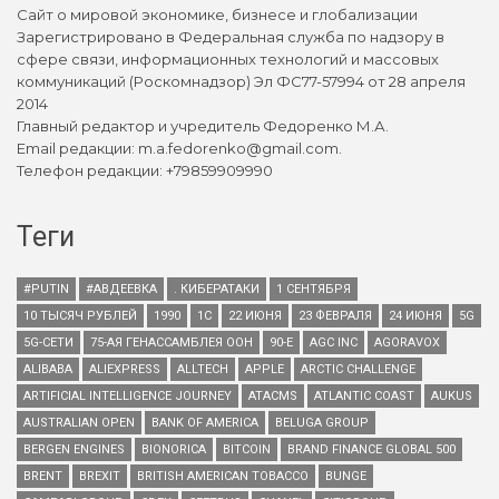
Сайт о мировой экономике, бизнесе и глобализации
Зарегистрировано в Федеральная служба по надзору в
сфере связи, информационных технологий и массовых
коммуникаций (Роскомнадзор) Эл ФС77-57994 от 28 апреля
2014
Главный редактор и учредитель Федоренко М.А.
Email редакции: m.a.fedorenko@gmail.com.
Телефон редакции: +79859909990
Теги
#PUTIN
#АВДЕЕВКА
. КИБЕРАТАКИ
1 СЕНТЯБРЯ
10 ТЫСЯЧ РУБЛЕЙ
1990
1С
22 ИЮНЯ
23 ФЕВРАЛЯ
24 ИЮНЯ
5G
5G-СЕТИ
75-АЯ ГЕНАССАМБЛЕЯ ООН
90-Е
AGC INC
AGORAVOX
ALIBABA
ALIEXPRESS
ALLTECH
APPLE
ARCTIC CHALLENGE
ARTIFICIAL INTELLIGENCE JOURNEY
ATACMS
ATLANTIC COAST
AUKUS
AUSTRALIAN OPEN
BANK OF AMERICA
BELUGA GROUP
BERGEN ENGINES
BIONORICA
BITCOIN
BRAND FINANCE GLOBAL 500
BRENT
BREXIT
BRITISH AMERICAN TOBACCO
BUNGE