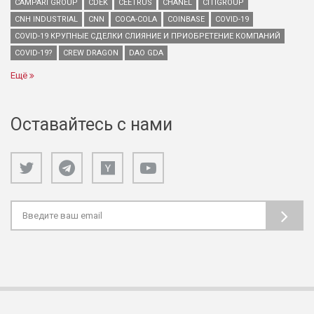
CAMPARI GROUP
CDEK
CEETRUS
CHANEL
CITIGROUP
CNH INDUSTRIAL
CNN
COCA-COLA
COINBASE
COVID-19
COVID-19 КРУПНЫЕ СДЕЛКИ СЛИЯНИЕ И ПРИОБРЕТЕНИЕ КОМПАНИЙ
COVID-19?
CREW DRAGON
DAO GDA
Ещё
Оставайтесь с нами