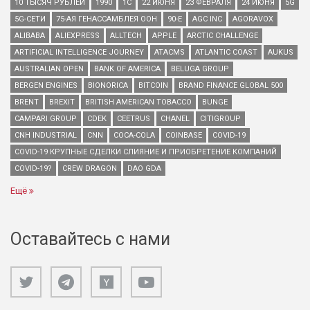
10 ТЫСЯЧ РУБЛЕЙ
1990
1С
22 ИЮНЯ
23 ФЕВРАЛЯ
24 ИЮНЯ
5G
5G-СЕТИ
75-АЯ ГЕНАССАМБЛЕЯ ООН
90-Е
AGC INC
AGORAVOX
ALIBABA
ALIEXPRESS
ALLTECH
APPLE
ARCTIC CHALLENGE
ARTIFICIAL INTELLIGENCE JOURNEY
ATACMS
ATLANTIC COAST
AUKUS
AUSTRALIAN OPEN
BANK OF AMERICA
BELUGA GROUP
BERGEN ENGINES
BIONORICA
BITCOIN
BRAND FINANCE GLOBAL 500
BRENT
BREXIT
BRITISH AMERICAN TOBACCO
BUNGE
CAMPARI GROUP
CDEK
CEETRUS
CHANEL
CITIGROUP
CNH INDUSTRIAL
CNN
COCA-COLA
COINBASE
COVID-19
COVID-19 КРУПНЫЕ СДЕЛКИ СЛИЯНИЕ И ПРИОБРЕТЕНИЕ КОМПАНИЙ
COVID-19?
CREW DRAGON
DAO GDA
Ещё
Оставайтесь с нами