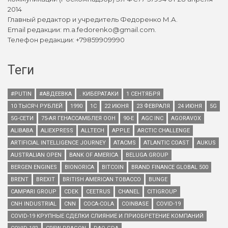
2014
Главный редактор и учредитель Федоренко М.А.
Email редакции: m.a.fedorenko@gmail.com.
Телефон редакции: +79859909990
Теги
#PUTIN
#АВДЕЕВКА
. КИБЕРАТАКИ
1 СЕНТЯБРЯ
10 ТЫСЯЧ РУБЛЕЙ
1990
1С
22 ИЮНЯ
23 ФЕВРАЛЯ
24 ИЮНЯ
5G
5G-СЕТИ
75-АЯ ГЕНАССАМБЛЕЯ ООН
90-Е
AGC INC
AGORAVOX
ALIBABA
ALIEXPRESS
ALLTECH
APPLE
ARCTIC CHALLENGE
ARTIFICIAL INTELLIGENCE JOURNEY
ATACMS
ATLANTIC COAST
AUKUS
AUSTRALIAN OPEN
BANK OF AMERICA
BELUGA GROUP
BERGEN ENGINES
BIONORICA
BITCOIN
BRAND FINANCE GLOBAL 500
BRENT
BREXIT
BRITISH AMERICAN TOBACCO
BUNGE
CAMPARI GROUP
CDEK
CEETRUS
CHANEL
CITIGROUP
CNH INDUSTRIAL
CNN
COCA-COLA
COINBASE
COVID-19
COVID-19 КРУПНЫЕ СДЕЛКИ СЛИЯНИЕ И ПРИОБРЕТЕНИЕ КОМПАНИЙ