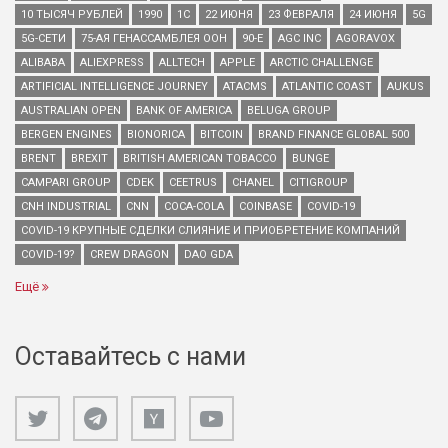
10 ТЫСЯЧ РУБЛЕЙ
1990
1С
22 ИЮНЯ
23 ФЕВРАЛЯ
24 ИЮНЯ
5G
5G-СЕТИ
75-АЯ ГЕНАССАМБЛЕЯ ООН
90-Е
AGC INC
AGORAVOX
ALIBABA
ALIEXPRESS
ALLTECH
APPLE
ARCTIC CHALLENGE
ARTIFICIAL INTELLIGENCE JOURNEY
ATACMS
ATLANTIC COAST
AUKUS
AUSTRALIAN OPEN
BANK OF AMERICA
BELUGA GROUP
BERGEN ENGINES
BIONORICA
BITCOIN
BRAND FINANCE GLOBAL 500
BRENT
BREXIT
BRITISH AMERICAN TOBACCO
BUNGE
CAMPARI GROUP
CDEK
CEETRUS
CHANEL
CITIGROUP
CNH INDUSTRIAL
CNN
COCA-COLA
COINBASE
COVID-19
COVID-19 КРУПНЫЕ СДЕЛКИ СЛИЯНИЕ И ПРИОБРЕТЕНИЕ КОМПАНИЙ
COVID-19?
CREW DRAGON
DAO GDA
Ещё
Оставайтесь с нами