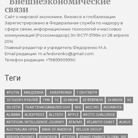
Внешнеэкономические
связи
Сайт о мировой экономике, бизнесе и глобализации
Зарегистрировано в Федеральная служба по надзору в
сфере связи, информационных технологий и массовых
коммуникаций (Роскомнадзор) Эл ФС77-57994 от 28 апреля
2014
Главный редактор и учредитель Федоренко М.А.
Email редакции: m.a.fedorenko@gmail.com.
Телефон редакции: +79859909990
Теги
#PUTIN
#АВДЕЕВКА
. КИБЕРАТАКИ
1 СЕНТЯБРЯ
10 ТЫСЯЧ РУБЛЕЙ
1990
1С
22 ИЮНЯ
23 ФЕВРАЛЯ
24 ИЮНЯ
5G
5G-СЕТИ
75-АЯ ГЕНАССАМБЛЕЯ ООН
90-Е
AGC INC
AGORAVOX
ALIBABA
ALIEXPRESS
ALLTECH
APPLE
ARCTIC CHALLENGE
ARTIFICIAL INTELLIGENCE JOURNEY
ATACMS
ATLANTIC COAST
AUKUS
AUSTRALIAN OPEN
BANK OF AMERICA
BELUGA GROUP
BERGEN ENGINES
BIONORICA
BITCOIN
BRAND FINANCE GLOBAL 500