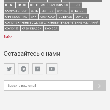
BRENT
BREXIT
BRITISH AMERICAN TOBACCO
BUNGE
CAMPARI GROUP
CDEK
CEETRUS
CHANEL
CITIGROUP
CNH INDUSTRIAL
CNN
COCA-COLA
COINBASE
COVID-19
COVID-19 КРУПНЫЕ СДЕЛКИ СЛИЯНИЕ И ПРИОБРЕТЕНИЕ КОМПАНИЙ
COVID-19?
CREW DRAGON
DAO GDA
Ещё
Оставайтесь с нами