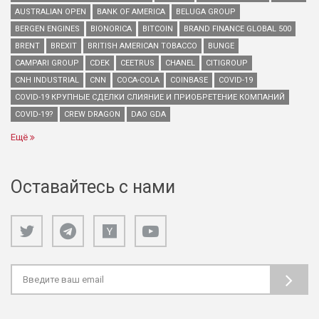
AUSTRALIAN OPEN
BANK OF AMERICA
BELUGA GROUP
BERGEN ENGINES
BIONORICA
BITCOIN
BRAND FINANCE GLOBAL 500
BRENT
BREXIT
BRITISH AMERICAN TOBACCO
BUNGE
CAMPARI GROUP
CDEK
CEETRUS
CHANEL
CITIGROUP
CNH INDUSTRIAL
CNN
COCA-COLA
COINBASE
COVID-19
COVID-19 КРУПНЫЕ СДЕЛКИ СЛИЯНИЕ И ПРИОБРЕТЕНИЕ КОМПАНИЙ
COVID-19?
CREW DRAGON
DAO GDA
Ещё
Оставайтесь с нами