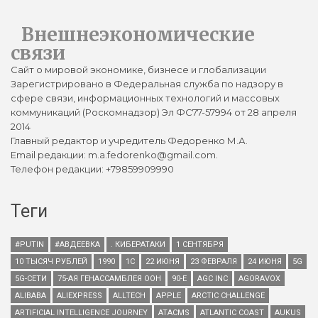
Внешнеэкономические
связи
Сайт о мировой экономике, бизнесе и глобализации
Зарегистрировано в Федеральная служба по надзору в
сфере связи, информационных технологий и массовых
коммуникаций (Роскомнадзор) Эл ФС77-57994 от 28 апреля
2014
Главный редактор и учредитель Федоренко М.А.
Email редакции: m.a.fedorenko@gmail.com.
Телефон редакции: +79859909990
Теги
#PUTIN
#АВДЕЕВКА
. КИБЕРАТАКИ
1 СЕНТЯБРЯ
10 ТЫСЯЧ РУБЛЕЙ
1990
1С
22 ИЮНЯ
23 ФЕВРАЛЯ
24 ИЮНЯ
5G
5G-СЕТИ
75-АЯ ГЕНАССАМБЛЕЯ ООН
90-Е
AGC INC
AGORAVOX
ALIBABA
ALIEXPRESS
ALLTECH
APPLE
ARCTIC CHALLENGE
ARTIFICIAL INTELLIGENCE JOURNEY
ATACMS
ATLANTIC COAST
AUKUS