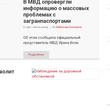
В МВД опровергли
информацию о массовых
проблемах с
загранпаспортами
2 года 1 месяц
назад
By
Бабенкова Екатерина
Об этом сообщила официальный
представитель МВД Ирина Волк.
Подробнее
волит