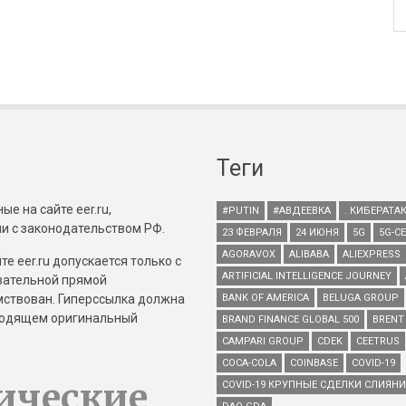
Теги
е на сайте eer.ru,
#PUTIN
#АВДЕЕВКА
. КИБЕРАТА
и с законодательством РФ.
23 ФЕВРАЛЯ
24 ИЮНЯ
5G
5G-С
AGORAVOX
ALIBABA
ALIEXPRESS
е eer.ru допускается только с
ARTIFICIAL INTELLIGENCE JOURNEY
зательной прямой
имствован. Гиперссылка должна
BANK OF AMERICA
BELUGA GROUP
зводящем оригинальный
BRAND FINANCE GLOBAL 500
BRENT
CAMPARI GROUP
CDEK
CEETRUS
COCA-COLA
COINBASE
COVID-19
ические
COVID-19 КРУПНЫЕ СДЕЛКИ СЛИЯН