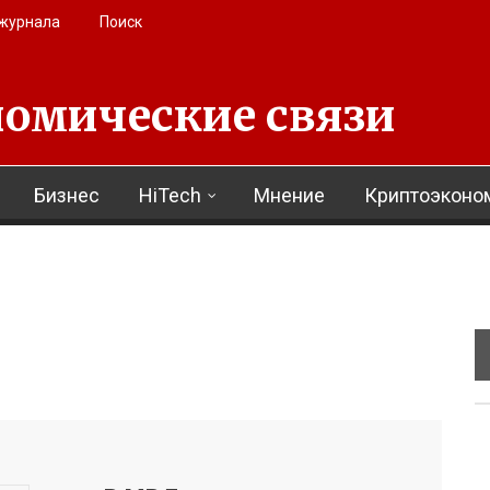
 журнала
Поиск
омические связи
Бизнес
HiTech
Мнение
Криптоэконо