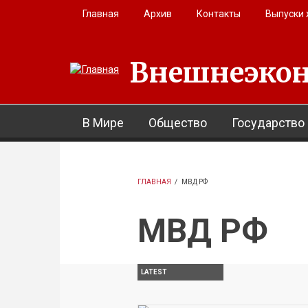
Перейти к основному содержанию
Главная
Архив
Контакты
Выпуски
Внешнеэкон
В Мире
Общество
Государство
ГЛАВНАЯ
/
МВД РФ
МВД РФ
LATEST