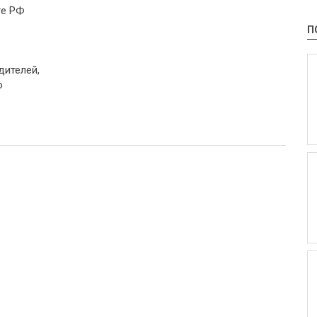
ге РФ
П
дителей,
о