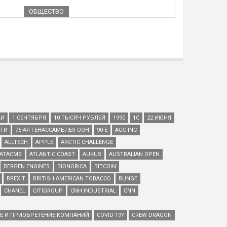
ОБЩЕСТВО
КИ
1 СЕНТЯБРЯ
10 ТЫСЯЧ РУБЛЕЙ
1990
1С
22 ИЮНЯ
ЕТИ
75-АЯ ГЕНАССАМБЛЕЯ ООН
90-Е
AGC INC
ALLTECH
APPLE
ARCTIC CHALLENGE
ATACMS
ATLANTIC COAST
AUKUS
AUSTRALIAN OPEN
BERGEN ENGINES
BIONORICA
BITCOIN
BREXIT
BRITISH AMERICAN TOBACCO
BUNGE
CHANEL
CITIGROUP
CNH INDUSTRIAL
CNN
ИЕ И ПРИОБРЕТЕНИЕ КОМПАНИЙ
COVID-19?
CREW DRAGON